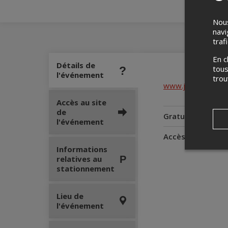
Nous
navi
traf
En c
Détails de
tous
l'événement
tro
www.jayprisamou
Accès au site
de
Gratuité pour le
l'événement
Accès pour perso
Informations
relatives au
stationnement
Lieu de
l'événement