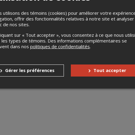
 utilisons des témoins (cookies) pour améliorer votre expérienc
gation, offrir des fonctionnalités relatives à notre site et analyser
ic de nos sites.
liquant sur « Tout accepter », vous consentez à ce que nous utilis
 les types de témoins. Des informations complémentaires se
uvent dans nos
politiques de confidentialités
.
rs.com
s enfants
Gratuit pour les 12 ans et moins
Gérer les préférences
Tout accepter
nnes à mobilité réduite
Oui