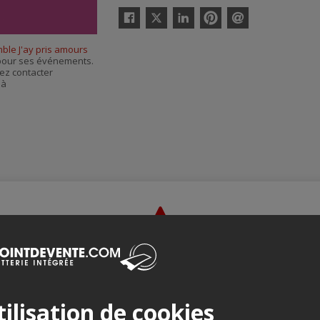
Twitter
Facebook
Linkedin
Pinterest
Envoyer
par
ble J'ay pris amours
courriel
s pour ses événements.
ez contacter
 à
Merci de confirmer que vous n'êtes pas un robot ci-bas.
ilisation de cookies