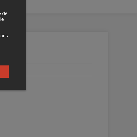
e de
 le
ions