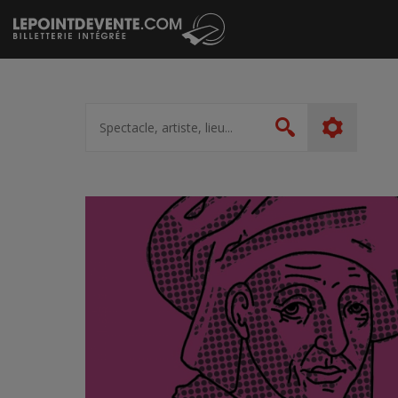
Passer
au
contenu
Spectacle,
artiste,
Rechercher
lieu...