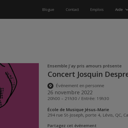
Aide
Blogue
Contact
Emplois
Ensemble J'ay pris amours présente
Concert Josquin Despre
Événement en personne
26 novembre 2022
20h00 – 21h30 / Entrée: 19h30
École de Musique Jésus-Marie
294 rue St-Joseph, porte 4
,
Lévis
,
QC
,
C
Partagez cet événement