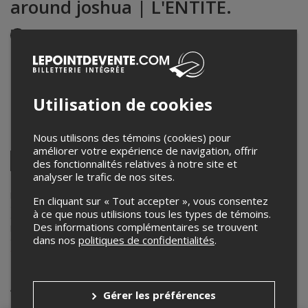
around joshua | L'ENTITÉ.
Événement en personne
22 février 2025
20h00 – 23h00 / Entrée: 19h00
L'Entité.
Utilisation de cookies
1420 rue Notre Dame Centre
,
Trois-Rivières
,
QC
,
Canada
Nous utilisons des témoins (cookies) pour
Partagez cet événement
améliorer votre expérience de navigation, offrir
Twitter
des fonctionnalités relatives à notre site et
analyser le trafic de nos sites.
Facebook
Linkedin
Pinterest
Envoyer
par
courriel
Lepointdevente.com agit à titre de mandataire pour
L'entité. | 18+
En cliquant sur « Tout accepter », vous consentez
dans le cadre de l’affichage en ligne et la vente de billets pour ses
à ce que nous utilisions tous les types de témoins.
événements.
Des informations complémentaires se trouvent
Pour plus d’information à propos de cet événement, veuillez
dans nos
politiques de confidentialités
.
contacter l’organisateur de l’événement,
L'entité. | 18+
, à
entite.tr@gmail.com
.
Achat de billets
Gérer les préférences