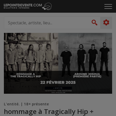
Passer
Cliq
au
pou
contenu
ouvr
Spectacle,
le
artiste,
Recher
men
lieu...
L'entité. | 18+ présente
hommage à Tragically Hip +