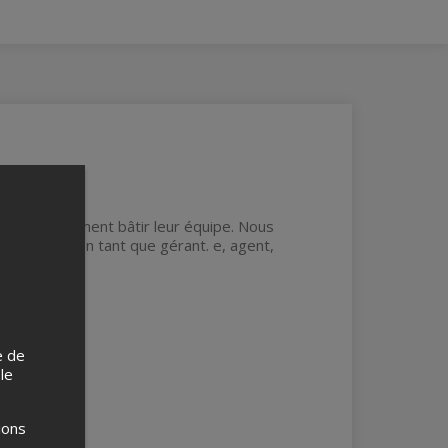
ge sur comment bâtir leur équipe. Nous
es d’artistes en tant que gérant. e, agent,
e de
 le
ions