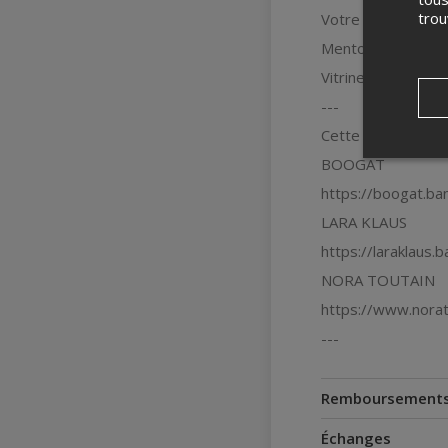
tro
Votre billet vous 
Mentor Café: 16:3
Vitrines: 19:30 à 
---
Cette vitrine est
BOOGAT
https://boogat.b
LARA KLAUS
https://laraklaus
NORA TOUTAIN
https://www.nora
---
Remboursement
Échanges