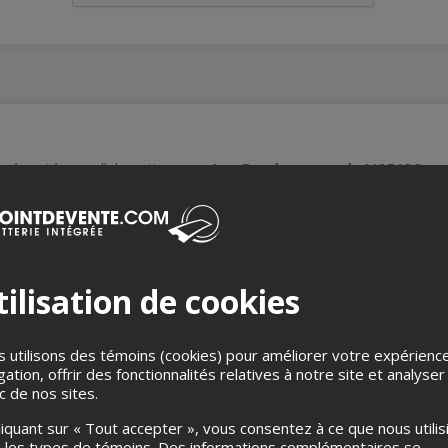
présenté en collaboration avec
Les Rendez-vous de L'ADISQ.
essionnaliser sa carrière: bâtir son équipe
Mentor Café permettra aux mentoré. e. s d’en apprendre davanta
nt. e. s acteurs clé. e. s de l’industrie qui gravitent au sein équip
ilisation de cookies
indon (Coop des Faux Monnayeurs)
ica Records)
 utilisons des témoins (cookies) pour améliorer votre expérienc
gation, offrir des fonctionnalités relatives à notre site et analyser
 (Bonsound)
ic de nos sites.
Bravo Musique)
liquant sur « Tout accepter », vous consentez à ce que nous utilis
 les types de témoins. Des informations complémentaires se