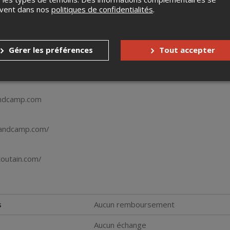
uvent dans nos
politiques de confidentialités
.
donne accès gratuitement au Mentor Café et aux vitrines.
0 à 19:00
21:30
Gérer les préférences
Tout accepter
 présentée par Sors-tu
andcamp.com
.bandcamp.com/
toutain.com/
s
Aucun remboursement
Aucun échange