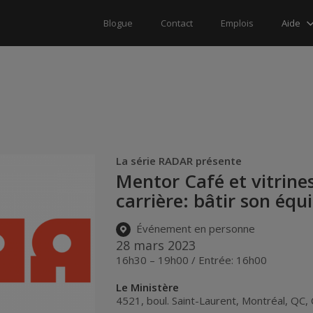
Aide
Blogue
Contact
Emplois
La série RADAR présente
Mentor Café et vitrines
carrière: bâtir son équ
Événement en personne
28 mars 2023
16h30 – 19h00 / Entrée: 16h00
Le Ministère
4521, boul. Saint-Laurent
,
Montréal
,
QC
,