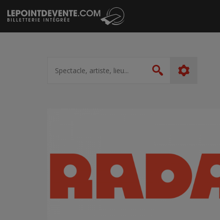
Passer
au
contenu
Spectacle,
artiste,
Rechercher
lieu...