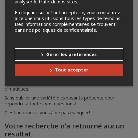
cultures 2024
analyser le trafic de nos sites.
En cliquant sur « Tout accepter », vous consentez
Encore une fois, les Journées horticoles et grandes cultures
à ce que nous utilisions tous les types de témoins.
sont de retour pour l'année 2024! Au menu cette année:
Des informations complémentaires se trouvent
dans nos
politiques de confidentialités
.
Mardi 26 novembre: horticulture maraîchère en terres
noires, grandes cultures, horticulture biologique, agriculture
de précision.
Mercredi 27 novembre: nouvelles technologies, horticulture
Gérer les préférences
fruitière et petits fruits, adaptation aux changements
climatiques, ressources humaines.
Tout accepter
Jeudi 28 novembre: horticulture fruitière pomme,
horticulture maraîchères en terres minérales, grandes
cultures biologiques, adaptation aux changements
climatiques.
Sans oublier une variété d'exposants présents pour
répondre à toutes vos questions!
C'est un rendez-vous à ne pas manquer!
Votre recherche n'a retourné aucun
résultat.