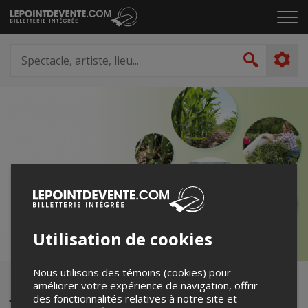
Passer
Cliq
au
pou
contenu
ouvr
Spectacle,
le
artiste,
Recher
men
lieu...
Utilisation de cookies
Nous utilisons des témoins (cookies) pour
améliorer votre expérience de navigation, offrir
Journées horticoles et grandes
des fonctionnalités relatives à notre site et