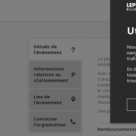
Ut
Détails de
Nous
l'événement
navi
traf
Le plus québécois
intitulé
Naturel.
Informations
En c
Avec ce 3e one man
relatives au
tous
s'amuse à aller d
stationnement
tro
combien hilarante,
le côté comique de
charismatique et v
Lieu de
réussit à la fois à
l'événement
Une présentation
Contacter
l'organisateur
Remboursement