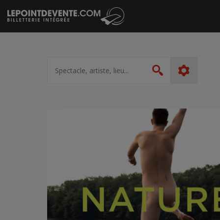
Passer
au
contenu
Spectacle,
artiste,
Rechercher
lieu...