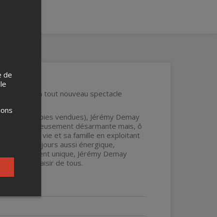
e de
 le
ns, lance son tout nouveau spectacle
ions
ler (150 000 copies vendues), Jérémy Demay
contenu délicieusement désarmante mais, ô
ur lui, sa vie et sa famille en exploitant
n Jérémy toujours aussi énergique,
c. Avec son talent unique, Jérémy Demay
r le grand plaisir de tous.