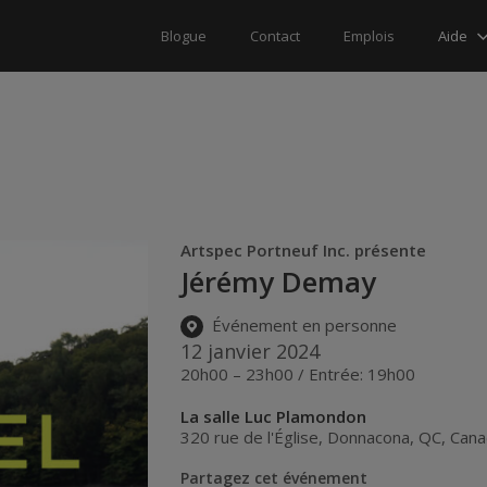
Aide
Blogue
Contact
Emplois
Artspec Portneuf Inc. présente
Jérémy Demay
Événement en personne
12 janvier 2024
20h00 – 23h00 / Entrée: 19h00
La salle Luc Plamondon
320 rue de l'Église
,
Donnacona
,
QC
,
Cana
Partagez cet événement