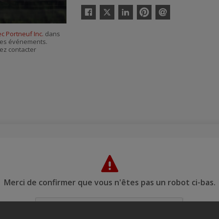
Twitter
Facebook
Linkedin
Pinterest
Envoyer
par
c Portneuf Inc.
dans
courriel
r ses événements.
ez contacter
Merci de confirmer que vous n'êtes pas un robot ci-bas.