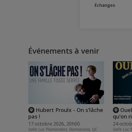
Échanges
Événements à venir
Hubert Proulx - On s'lâche
Ouel
pas !
qu'on ri
17 octobre 2026, 20h00
24 octob
Salle Luc Plamondon, Donnacona, QC
Salle Luc