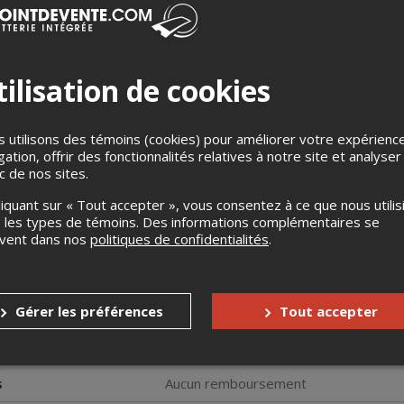
ilisation de cookies
 utilisons des témoins (cookies) pour améliorer votre expérienc
gation, offrir des fonctionnalités relatives à notre site et analyser
ic de nos sites.
 des humoristes français, résidant au Québec depuis plus de 17 a
liquant sur « Tout accepter », vous consentez à ce que nous utilis
 show, et entre l'écriture de ses livres plusieurs fois bestsel
 les types de témoins. Des informations complémentaires se
ans des zones plus personnelles et étonnera assurément par un 
uvent dans nos
politiques de confidentialités
.
 Jérémy se dévoile comme jamais avec de nombreuses confessions s
 situations qu'il à vécues. Avec
Naturel,
on retrouve sur scène u
if d'esprit qui tisse dès le départ un lien NATUREL avec le publi
 faire rire à gorge déployée et à toucher droit au cœur, tout ça pou
Gérer les préférences
Tout accepter
 de meuble RD
s
Aucun remboursement