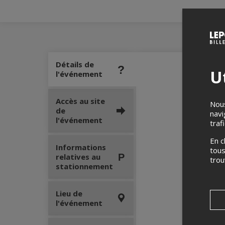
Détails de
Ut
l'événement
Accès au site
Nous
de
navi
l'événement
traf
En c
Informations
tous
relatives au
tro
stationnement
Lieu de
l'événement