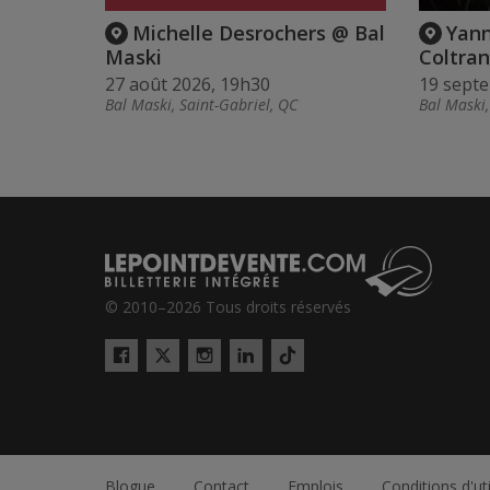
Michelle Desrochers @ Bal
Yann
Maski
Coltra
27 août 2026, 19h30
19 sept
Bal Maski, Saint-Gabriel, QC
Bal Maski,
© 2010–2026 Tous droits réservés
Twitter
Tiktok
Facebook
Instagram
LinkedIn
Blogue
Contact
Emplois
Conditions d'uti