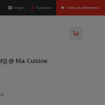
Connexion
English
Créer un événement
MJ] @ Ma Cuisine
ada