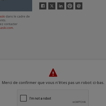
Twitter
Facebook
Linkedin
Pinterest
Envoyer
par
aski
dans le cadre de
courriel
ents.
ez contacter
aski.com
.
Merci de confirmer que vous n'êtes pas un robot ci-bas.