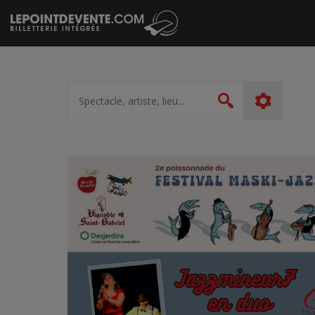
Passer
au
contenu
Spectacle,
artiste,
Rechercher
lieu...