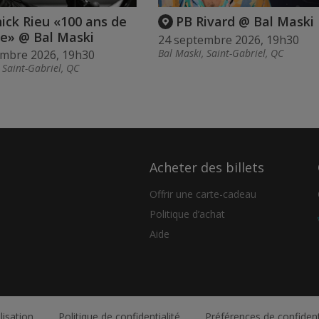
ick Rieu «100 ans de
PB Rivard @ Bal Maski
ne» @ Bal Maski
24 septembre 2026, 19h30
Bal Maski, Saint-Gabriel, QC
embre 2026, 19h30
 Saint-Gabriel, QC
Acheter des billets
Offrir une carte-cadeau
Politique d’achat
Aide
lisation
Politique de confidentialité
Préférences de confident