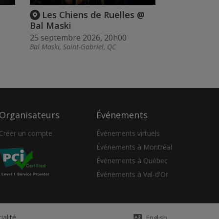
Les Chiens de Ruelles @
Bal Maski
25 septembre 2026, 20h00
Bal Maski, Saint-Gabriel, QC
Organisateurs
Événements
Créer un compte
Événements virtuels
Événements à Montréal
Événements à Québec
Événements à Val-d'Or
ialité
English