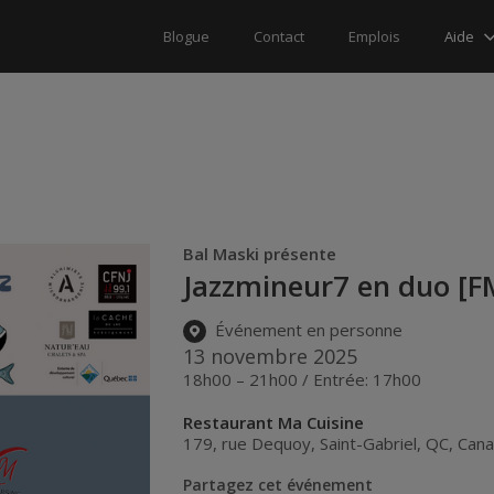
Aide
Blogue
Contact
Emplois
Bal Maski présente
Jazzmineur7 en duo [F
Événement en personne
13 novembre 2025
18h00 – 21h00 / Entrée: 17h00
Restaurant Ma Cuisine
179, rue Dequoy
,
Saint-Gabriel
,
QC
,
Can
Partagez cet événement