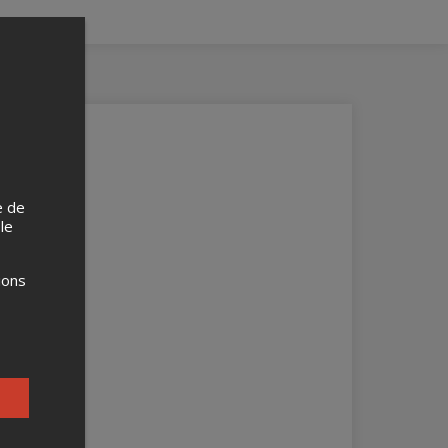
e de
 le
ions