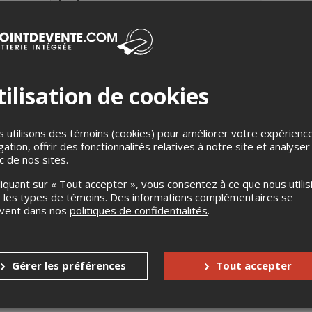
ilisation de cookies
 utilisons des témoins (cookies) pour améliorer votre expérienc
un spectacle avec des nouvelles chansons en français (album aut
gation, offrir des fonctionnalités relatives à notre site et analyser
t accompagnés de Yannick Parent et Erik West-Millette. Connu p
ic de nos sites.
mps de Chien, Robin-Joël partage des récits captivants et drôles
liquant sur « Tout accepter », vous consentez à ce que nous utilis
 les types de témoins. Des informations complémentaires se
s
Aucun remboursement
uvent dans nos
politiques de confidentialités
.
Aucun échange
nnes à mobilité réduite
Oui
Gérer les préférences
Tout accepter
accompagnateur
Oui