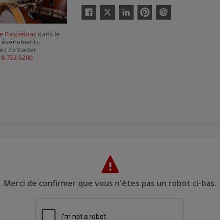
Twitter
Facebook
Linkedin
Pinterest
Envoyer
par
de Paspébiac
dans le
courriel
es événements.
ez contacter
18-752-5200
.
Merci de confirmer que vous n'êtes pas un robot ci-bas.