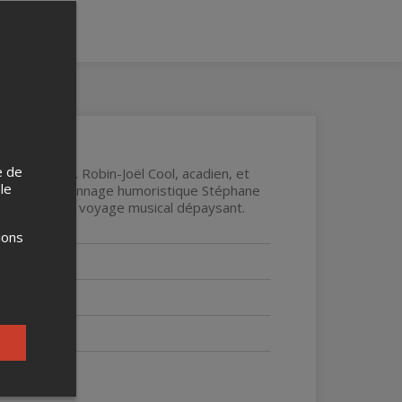
e de
omne 2025). Robin-Joël Cool, acadien, et
 le
our son personnage humoristique Stéphane
 à travers un voyage musical dépaysant.
ions