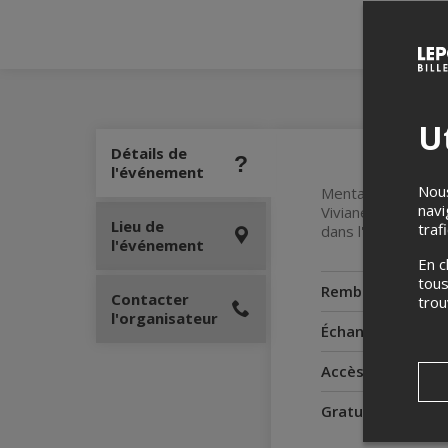
Ut
Détails de
l'événement
Nous
Mentana présente 
navi
Viviane Audet son
Lieu de
traf
dans l'émission Te
l'événement
En c
tous
Remboursement
Contacter
tro
l'organisateur
Échanges
Accès pour perso
Gratuité pour l'