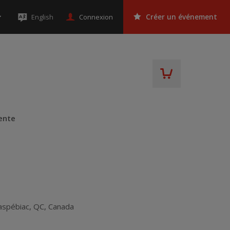
Connexion
English
Créer un événement
ente
aspébiac
,
QC
,
Canada