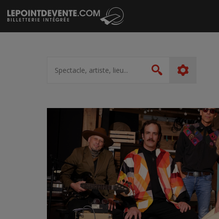
Passer
au
contenu
Spectacle,
artiste,
Rechercher
lieu...