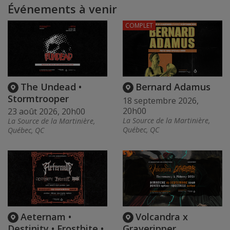
Événements à venir
COMPLET
The Undead •
Bernard Adamus
Stormtrooper
18 septembre 2026,
20h00
23 août 2026, 20h00
La Source de la Martinière,
La Source de la Martinière,
Québec, QC
Québec, QC
Aeternam •
Volcandra x
Destinity • Frostbite •
Graveripper