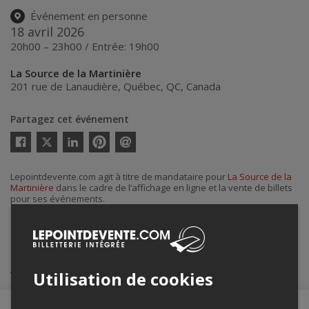
Événement en personne
18 avril 2026
20h00 – 23h00 / Entrée: 19h00
La Source de la Martinière
201 rue de Lanaudière
,
Québec
,
QC
,
Canada
Partagez cet événement
Twitter
Facebook
Linkedin
Pinterest
Envoyer
par
courriel
Lepointdevente.com agit à titre de mandataire pour
La Source de la
Martinière
dans le cadre de l’affichage en ligne et la vente de billets
pour ses événements.
Pour plus d’information à propos de cet événement, veuillez
contacter l’organisateur de l’événement,
La Source de la Martinière
,
à
barlasource@gmail.com
.
Achat de billets
Utilisation de cookies