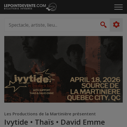
Passer
Cliq
au
pou
contenu
ouvr
Spectacle,
le
artiste,
Recher
men
lieu...
Les Productions de la Martinière présentent
Ivytide • Thaïs • David Emme