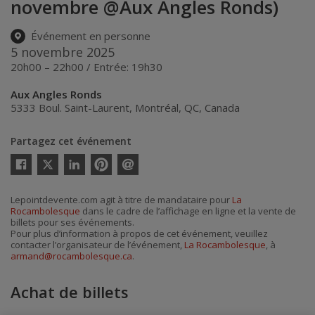
novembre @Aux Angles Ronds)
Événement en personne
5 novembre 2025
20h00 – 22h00 / Entrée: 19h30
Aux Angles Ronds
5333 Boul. Saint-Laurent
,
Montréal
,
QC
,
Canada
Partagez cet événement
Twitter
Facebook
Linkedin
Pinterest
Envoyer
par
courriel
Lepointdevente.com agit à titre de mandataire pour
La
Rocambolesque
dans le cadre de l’affichage en ligne et la vente de
billets pour ses événements.
Pour plus d’information à propos de cet événement, veuillez
contacter l’organisateur de l’événement,
La Rocambolesque
, à
armand@rocambolesque.ca
.
Achat de billets