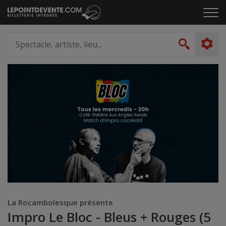
Passer
Cliq
au
pou
contenu
ouvr
Spectacle,
le
artiste,
Recher
men
lieu...
La Rocambolesque présente
Impro Le Bloc - Bleus + Rouges (5