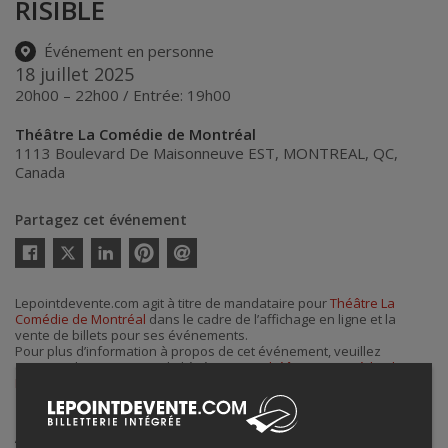
RISIBLE
Événement en personne
18 juillet 2025
20h00 – 22h00 / Entrée: 19h00
Théâtre La Comédie de Montréal
1113 Boulevard De Maisonneuve EST
,
MONTREAL
,
QC
,
Canada
Partagez cet événement
Twitter
Facebook
Linkedin
Pinterest
Envoyer
par
courriel
Lepointdevente.com agit à titre de mandataire pour
Théâtre La
Comédie de Montréal
dans le cadre de l’affichage en ligne et la
vente de billets pour ses événements.
Pour plus d’information à propos de cet événement, veuillez
contacter l’organisateur de l’événement,
Théâtre La Comédie de
Montréal
, à
contact@lacomedie.ca
ou au
+1 514-303-2535
.
Achat de billets