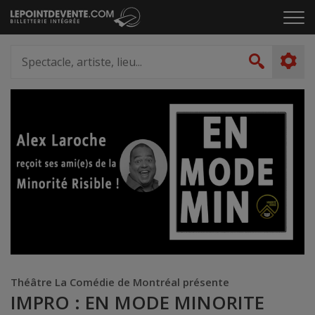
Passer
Cliq
au
pou
contenu
ouvr
Spectacle,
le
artiste,
Recher
men
lieu...
Théâtre La Comédie de Montréal présente
IMPRO : EN MODE MINORITE