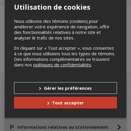
Utilisation de cookies
Nous utilisons des témoins (cookies) pour
améliorer votre expérience de navigation, offrir
Merci de confirmer que vous n'êtes pas un
des fonctionnalités relatives à notre site et
robot ci-bas.
analyser le trafic de nos sites.
En cliquant sur « Tout accepter », vous consentez
à ce que nous utilisions tous les types de témoins.
Des informations complémentaires se trouvent
dans nos
politiques de confidentialités
.
Gérer les préférences
Détails de l'événement
Tout accepter
Accès au site de l'événement
Informations relatives au stationnement