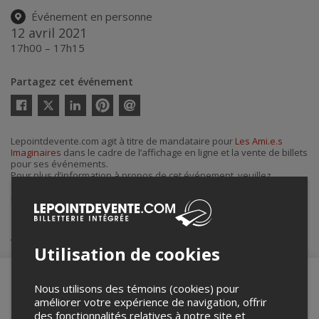
Événement en personne
12 avril 2021
17h00 – 17h15
Partagez cet événement
Twitter
Facebook
Linkedin
Pinterest
Envoyer
par
courriel
Lepointdevente.com agit à titre de mandataire pour
Les Ami.e.s
Imaginaires
dans le cadre de l’affichage en ligne et la vente de billets
pour ses événements.
Pour plus d’information à propos de cet événement, veuillez
contacter l’organisateur de l’événement,
Les Ami.e.s Imaginaires
, à
info@lesamiesimaginaires.ca
.
Achat de billets
Utilisation de cookies
Nous utilisons des témoins (cookies) pour
améliorer votre expérience de navigation, offrir
Merci de confirmer que vous n'êtes pas un
des fonctionnalités relatives à notre site et