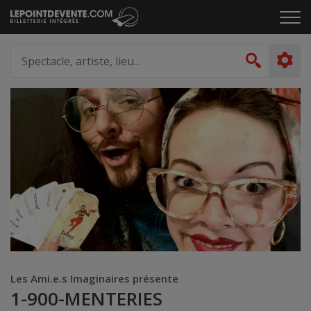
Passer
Cliq
au
pou
contenu
ouvr
Spectacle,
le
artiste,
Recher
men
lieu...
Les Ami.e.s Imaginaires présente
1-900-MENTERIES