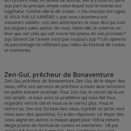
un mystère mais, en année de Bonzaï, elle a 3 mois et demi.
Jojo part du principe simple selon lequel tout le monde est
Sagittaire. Comme elle le dit si bien : « Dis-moi pas ton signe,
JE VEUX PAS LE SAWÈRE! » Jojo vous racontera vos
souvenirs oubliés, vos vies antérieures et vous dira qui sont
les langues sales autour de vous. Selon elle, le soleil ne se
lève que sur celui qui sait crever les pneus de son prochain.*
Jojo Simard Car l’avenir n’est pas toujours Jojo * Les opinions
du personnage ne reflètent pas celles du Festival de contes
et menteries.
Zen-Gui, prêcheur de Bonaventure
Zen-Gui, prêcheur de Bonaventure Zen-Gui, dit le Major des
cieux, offre ses services de prêcheur à toute âme terrestre
en quête d'avenir incertain. Pour Zen-Gui, le secret de la vie
est simple : si vous avez un problème qui vous fait face,
regardez vers le ciel et vous ne le verrez plus. Vous le
verrez lui, Zen-Gui. Du haut des cieux, il prédit ce qu’on veut.
Vous avez des questions, il y a des réponses. Le Major des
cieux aligne les astres à chaque appel pour 10$ la minute.
Méga promo du Festival de contes et menteries : 5$ par
appel ! * * Appel de 5 minutes. Des conditions peuvent