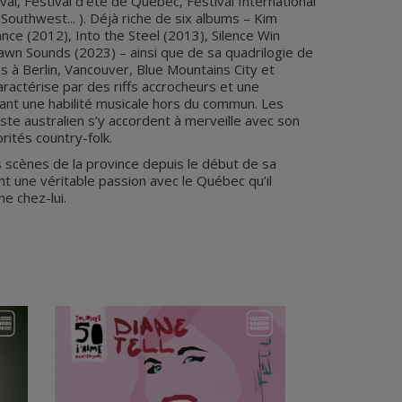
l, Festival d’été de Québec, Festival International
Southwest... ). Déjà riche de six albums – Kim
tance (2012), Into the Steel (2013), Silence Win
Dawn Sounds (2023) – ainsi que de sa quadrilogie de
 à Berlin, Vancouver, Blue Mountains City et
ractérise par des riffs accrocheurs et une
̧ant une habilité musicale hors du commun. Les
ste australien s’y accordent à merveille avec son
ités country-folk.
s scènes de la province depuis le début de sa
ent une véritable passion avec le Québec qu’il
e chez-lui.