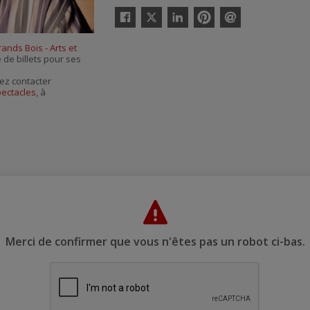
Twitter
Facebook
Linkedin
Pinterest
Envoyer
par
ands Bois - Arts et
courriel
e de billets pour ses
ez contacter
pectacles
, à
Merci de confirmer que vous n'êtes pas un robot ci-bas.