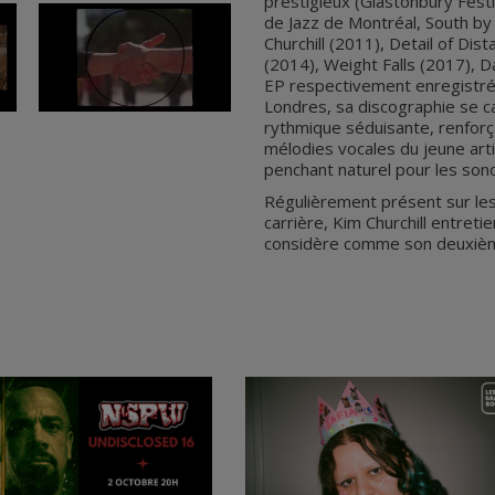
prestigieux (Glastonbury Festiva
de Jazz de Montréal, South by 
Churchill (2011), Detail of Dis
(2014), Weight Falls (2017), 
EP respectivement enregistrés
Londres, sa discographie se ca
rythmique séduisante, renforc
mélodies vocales du jeune arti
penchant naturel pour les sonor
Régulièrement présent sur le
carrière, Kim Churchill entreti
considère comme son deuxièm