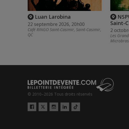
Luan Larobina
NSPW
Saint-C
22 septembre 2026, 20h00
Café RINGO Saint-Casimir, Saint-Casimir,
2 octobr
QC
Les Grands
Microbrass
© 2010–2026 Tous droits réservés
Twitter
Tiktok
Facebook
Instagram
LinkedIn