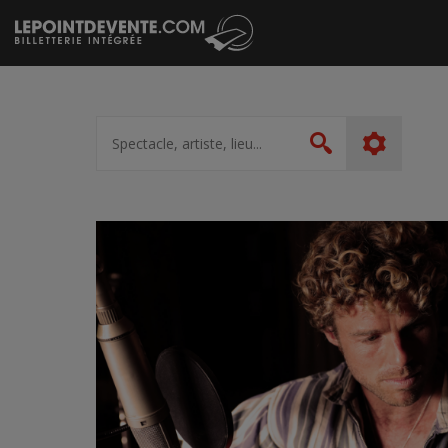
Passer
au
contenu
Spectacle,
artiste,
Rechercher
lieu...