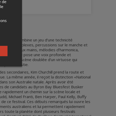
e de
 le
ions
 guitare. Il combine un jeu d’une technicité
 des plus complexes, percussions sur le manche et
ping» des deux mains, mélodies d’harmonica,
ur lesquels se pose une voix profonde et
ne bête de scène doublée d’un virtuose qui
ntique modestie.
udes secondaires, Kim Churchill prend la route et
e. La même année, il reçoit la distinction «National
ans son Australie natale. Après avoir été
ines de candidats au Byron Bay Bluesfest Busker
e rapidement un chemin sur la scène locale et
udd, Michael Franti, Ben Harper, Paul Kelly, Buffy
de ce festival. Ces débuts remarqués lui ouvre les
ements australiens et lui permettent rapidement
s toute la planète dont plusieurs festivals