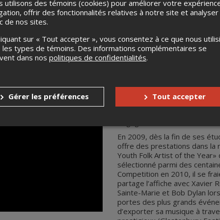
 utilisons des témoins (cookies) pour améliorer votre expérienc
gation, offrir des fonctionnalités relatives à notre site et analyser
ic de nos sites.
liquant sur « Tout accepter », vous consentez à ce que nous utilis
 les types de témoins. Des informations complémentaires se
uvent dans nos
politiques de confidentialités
.
Kim Churchill
Kim Churchill vit pour et par la
redoutable, mêlant «picking»
la caisse de résonnance, «tap
Gérer les préférences
Tout accepter
percussions jouées au pied s
émouvante. Kim Churchill est u
dégage néanmoins une authe
En 2009, dès la fin de ses ét
offre des prestations dans la ru
Youth Folk Artist of the Year» d
sélectionné parmi des centa
Competition en 2010, il se frai
partage l’affiche avec Xavier R
Sainte-Marie et Bob Dylan lors 
portes des plus grands évén
d’exporter sa musique à traver