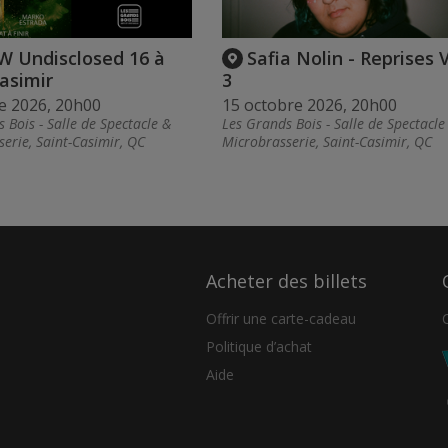
 Undisclosed 16 à
Safia Nolin - Reprises V
asimir
3
e 2026, 20h00
15 octobre 2026, 20h00
 Bois - Salle de Spectacle &
Les Grands Bois - Salle de Spectacle
erie, Saint-Casimir, QC
Microbrasserie, Saint-Casimir, QC
Acheter des billets
Offrir une carte-cadeau
Politique d’achat
Aide