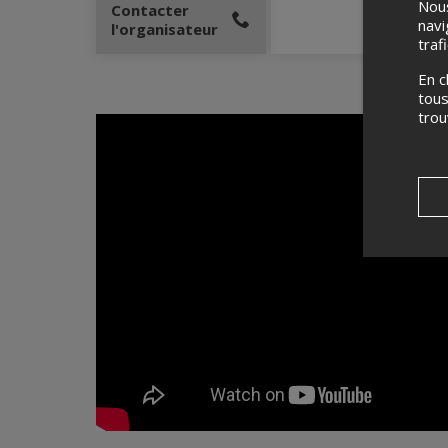
Nous
Contacter
navi
l'organisateur
traf
En c
tous
tro