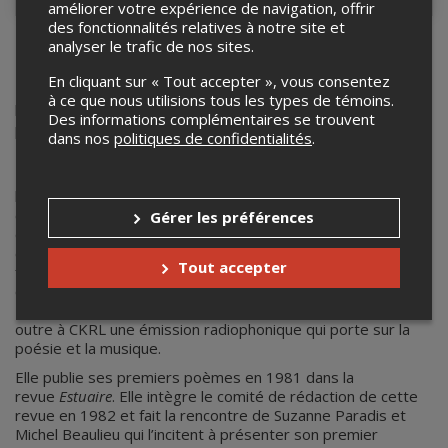
améliorer votre expérience de navigation, offrir
des fonctionnalités relatives à notre site et
analyser le trafic de nos sites.
Hélène Dorion
En cliquant sur « Tout accepter », vous consentez
Hélène Dorion naît dans la ville de Québec en 1958 où elle
à ce que nous utilisions tous les types de témoins.
habitera jusqu’à l’âge de 22 ans. Par la suite elle vivra durant
Des informations complémentaires se trouvent
plus de vingt ans dans les Laurentides, puis à Montréal et en
dans nos
politiques de confidentialités
.
Estrie.
Elle entre à l’Université Laval à Québec où elle obtient un
baccalauréat en philosophie. Puis elle mène ensuite des
études de lettres et obtient un certificat en littérature
Gérer les préférences
québécoise et une maîtrise de lettres. Durant cette période,
elle devient membre de la revue philosophique de la
Tout accepter
faculté,
Considérations
, et elle y publie ses premiers textes
concernant entre autres les philosophes présocratiques,
Friedrich Nietzsche et Albert Camus. Elle réalise et anime en
outre à CKRL une émission radiophonique qui porte sur la
poésie et la musique.
Elle publie ses premiers poèmes en 1981 dans la
revue
Estuaire
. Elle intègre le comité de rédaction de cette
revue en 1982 et fait la rencontre de Suzanne Paradis et
Michel Beaulieu qui l’incitent à présenter son premier