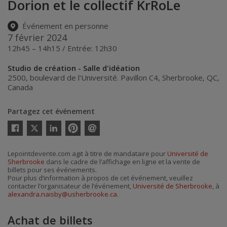
Dorion et le collectif KrRoLe
Événement en personne
7 février 2024
12h45 – 14h15 / Entrée: 12h30
Studio de création - Salle d'idéation
2500, boulevard de l'Université. Pavillon C4
,
Sherbrooke
,
QC
,
Canada
Partagez cet événement
Twitter
Facebook
Linkedin
Pinterest
Envoyer
par
courriel
Lepointdevente.com agit à titre de mandataire pour
Université de
Sherbrooke
dans le cadre de l’affichage en ligne et la vente de
billets pour ses événements.
Pour plus d’information à propos de cet événement, veuillez
contacter l’organisateur de l’événement,
Université de Sherbrooke
, à
alexandra.naisby@usherbrooke.ca
.
Achat de billets