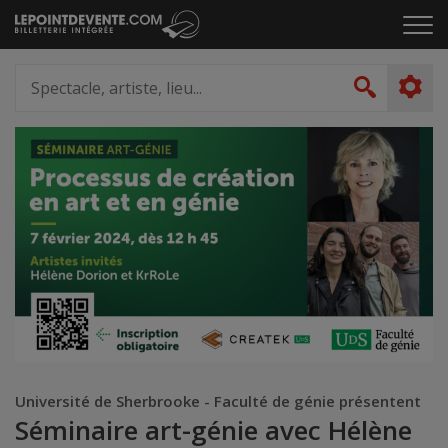
Passer
Cliq
au
pou
contenu
ouvr
Spectacle,
le
artiste,
Recher
men
lieu...
Université de Sherbrooke - Faculté de génie présentent
Séminaire art-génie avec Hélène