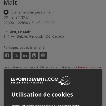
Malt
Événement en personne
22 juin 2024
21h00 – 22h30 / Entrée: 20h00
Le Bien, Le Malt
141 Av. Belzile
,
Rimouski
,
QC
,
Canada
Partagez cet événement
Twitter
Facebook
Linkedin
Pinterest
Envoyer
par
courriel
Lepointdevente.com agit à titre de mandataire pour
Heaven's Noise
dans le cadre de l’affichage en ligne et la vente de billets pour ses
événements.
Pour plus d’information à propos de cet événement, veuillez
contacter l’organisateur de l’événement,
Heaven's Noise
, à
hnoise.official@gmail.com
.
Utilisation de cookies
Achat de billets
Nous utilisons des témoins (cookies) pour