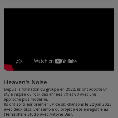
Heaven's Noise
Depuis la formation du groupe en 2022, ils ont adopté un
style inspiré du rock des années 70 et 80 avec une
approche plus moderne.
Ils ont sorti leur premier EP de six chansons le 22 juin 2023,
avec deux clips. L'ensemble du projet a été enregistré au
Hémisphère Studio avec Antoine Baril.