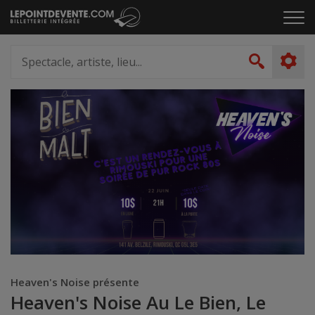
Passer
Cliq
au
pou
contenu
ouvr
Spectacle,
le
artiste,
Recher
men
lieu...
Heaven's Noise présente
Heaven's Noise Au Le Bien, Le