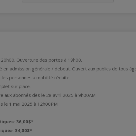
 20h00. Ouverture des portes à 19h00.
é en admission générale / debout. Ouvert aux publics de tous âg
r les personnes à mobilité réduite.
plet sur place.
ve aux abonnés dès le 28 avril 2025 à 9h00AM
ès le 1 mai 2025 à 12h00PM
dique»
:
36,00$
*
tique»
:
34,00$
*