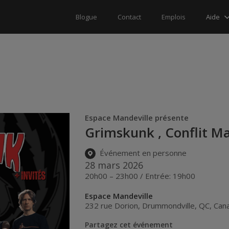
Aide
Blogue
Contact
Emplois
Espace Mandeville présente
Grimskunk , Conflit M
Événement en personne
28 mars 2026
20h00 – 23h00 / Entrée: 19h00
Espace Mandeville
232 rue Dorion
,
Drummondville
,
QC
,
Can
Partagez cet événement