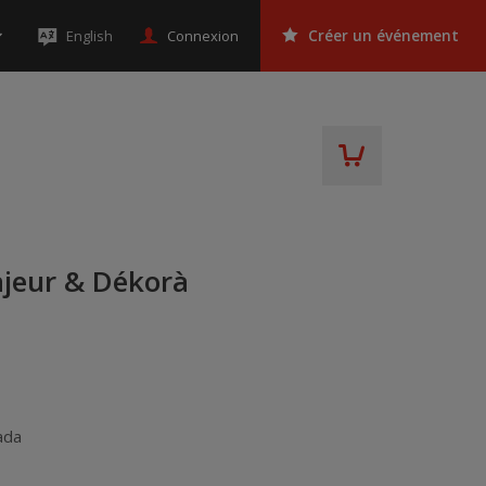
Connexion
English
Créer un événement
ajeur & Dékorà
ada