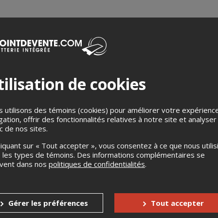
s
Aucun remboursement
Aucun échange
s enfants
Gratuit pour les 6 ans et moins
ilisation de cookies
nnes à mobilité réduite
Oui
 utilisons des témoins (cookies) pour améliorer votre expérienc
accompagnateur
Non
gation, offrir des fonctionnalités relatives à notre site et analyser
ic de nos sites.
liquant sur « Tout accepter », vous consentez à ce que nous utilis
 les types de témoins. Des informations complémentaires se
uvent dans nos
politiques de confidentialités
.
Grimskunk
www.grimskunk.com/
Gérer les préférences
Tout accepter