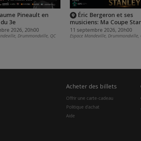
laume Pineault en
Éric Bergeron et ses
 du 3e
musiciens: Ma Coupe Sta
mbre 2026, 20h00
11 septembre 2026, 20h00
ndeville, Drummondville, QC
Espace Mandeville, Drummondville,
Acheter des billets
Offrir une carte-cadeau
Politique d’achat
Aide