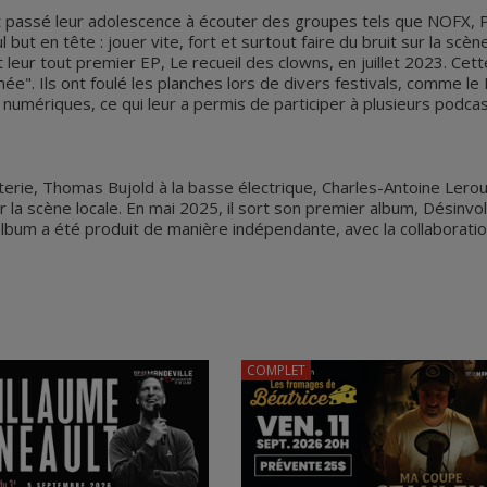
nt passé leur adolescence à écouter des groupes tels que NOFX, 
but en tête : jouer vite, fort et surtout faire du bruit sur la sc
eur tout premier EP, Le recueil des clowns, en juillet 2023. Cett
". Ils ont foulé les planches lors de divers festivals, comme le 
umériques, ce qui leur a permis de participer à plusieurs podcast
ie, Thomas Bujold à la basse électrique, Charles-Antoine Leroux à
 la scène locale. En mai 2025, il sort son premier album, Désinvo
L'album a été produit de manière indépendante, avec la collaborati
COMPLET