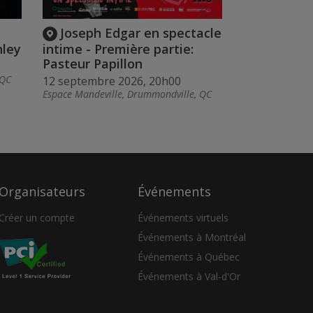
Joseph Edgar en spectacle
nley
intime - Première partie:
Pasteur Papillon
 QC
12 septembre 2026, 20h00
Espace Mandeville, Drummondville, QC
Organisateurs
Événements
Créer un compte
Événements virtuels
Événements à Montréal
Événements à Québec
Événements à Val-d'Or