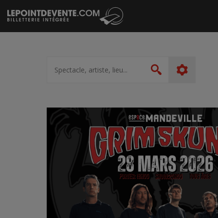
Passer
au
contenu
Spectacle,
artiste,
Rechercher
lieu...