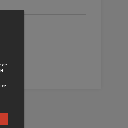
e de
 le
ions