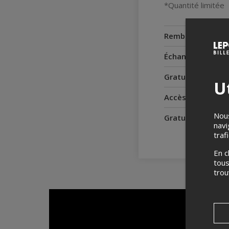
*Quantité limitée
Remboursement
Échanges
Gratuité pour le
Ut
Accès pour perso
Nous
Gratuité pour l'
navi
traf
En c
tous
tro