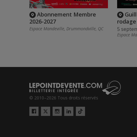
Abonnement Membre
Guil
2026-2027
rodage
Espace Mandeville, Drummondville, QC
5 septe
Espace Ma
© 2010–2026 Tous droits réservés
Twitter
Tiktok
Facebook
Instagram
LinkedIn