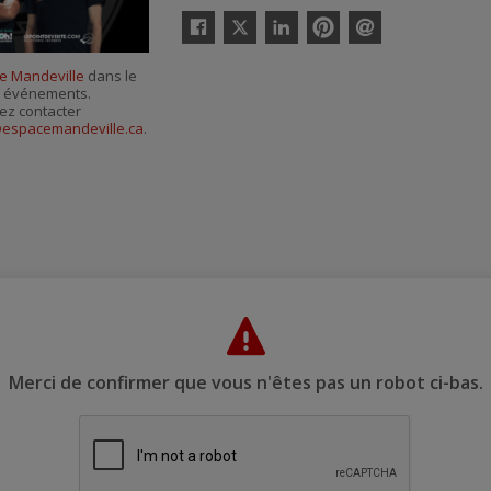
Twitter
Facebook
Linkedin
Pinterest
Envoyer
par
e Mandeville
dans le
courriel
es événements.
ez contacter
@espacemandeville.ca
.
Merci de confirmer que vous n'êtes pas un robot ci-bas.