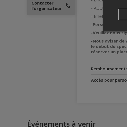
Contacter
- AUCUN REMBO
l'organisateur
- Billet valide jus
-
Personne en
fau
-Veuillez nous si
-Nous aviser de 
le début du spect
réserver un plac
Remboursement
Accès pour perso
Événements à venir