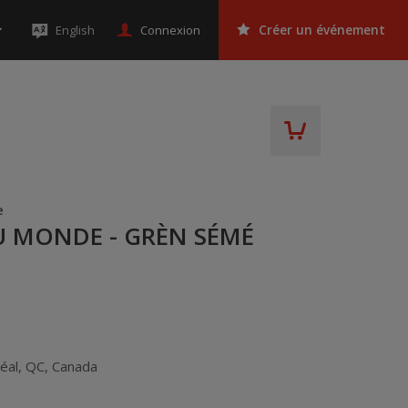
Connexion
English
Créer un événement
e
 MONDE - GRÈN SÉMÉ
éal
,
QC
,
Canada