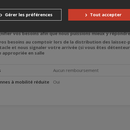
URSEMENT
Gérer les préférences
Tout accepter
qu’à 10 minutes avant l’heure de la représentation.
teuil roulant :
gnifier vos besoins afin que nous puissions mieux y répondre
vos besoins au comptoir lors de la distribution des laissez
acle et nous signaler votre arrivée (si vous êtes détenteurs
e appropriée en salle
s
Aucun remboursement
nnes à mobilité réduite
Oui