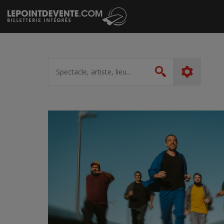
Passer
au
contenu
Spectacle,
artiste,
Rechercher
lieu...