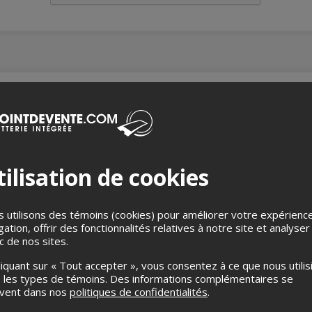
es inspirées des traditions de l’Île de la Réunion
éal, Grèn Sémé est un quintette réunionnais qui réinvente le maloy
 pop africaine, l’électro et le dub. Porté par les textes poétique
on créole, vibrante et universelle. Depuis sa formation en 2006
ilisation de cookies
entre rythmes ternaires de l’océan Indien et pulsations modernes. U
par une énergie organique et une parole libre.
 utilisons des témoins (cookies) pour améliorer votre expérienc
gation, offrir des fonctionnalités relatives à notre site et analyser
 le samedi 31 janvier, 13 h
ic de nos sites.
gne :
liquant sur « Tout accepter », vous consentez à ce que nous utilis
inistration sur les billets en ligne
 les types de témoins. Des informations complémentaires se
ets par personne, les autres seront annulés
uvent dans nos
politiques de confidentialités
.
 aux montréalais