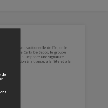
a, musique traditionnelle de l’île, en le
s et engagés de Carlo De Sacco, le groupe
, Grèn Sémé a su imposer une signature
ne invitation à la transe, à la fête et à la
e de
 le
ions