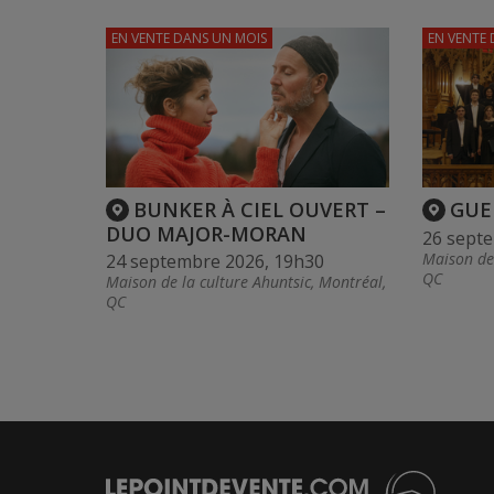
EN VENTE
DANS UN MOIS
EN VENTE
BUNKER À CIEL OUVERT –
GUE
DUO MAJOR-MORAN
26 sept
Maison de 
24 septembre 2026, 19h30
QC
Maison de la culture Ahuntsic, Montréal,
QC