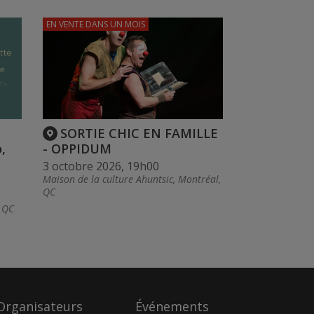
EN VENTE
DANS UN MOIS
SORTIE CHIC EN FAMILLE
,
- OPPIDUM
3 octobre 2026, 19h00
Maison de la culture Ahuntsic, Montréal,
QC
, QC
Organisateurs
Événements