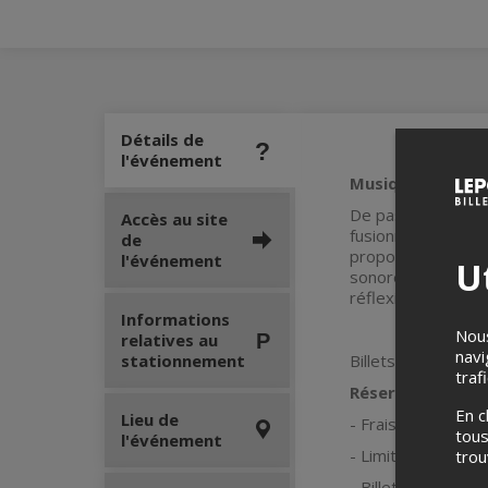
Détails de
l'événement
Musiques original
De passage à Montr
Accès au site
fusionnant avec la
de
propose une chans
l'événement
Ut
sonore singulière, 
réflexion, portée 
Informations
Nous
relatives au
navi
stationnement
Billets distribués
traf
Réservation en li
En c
Lieu de
- Frais de 2$ d'adm
tous
l'événement
- Limite de 2 bill
tro
- Billets réservés