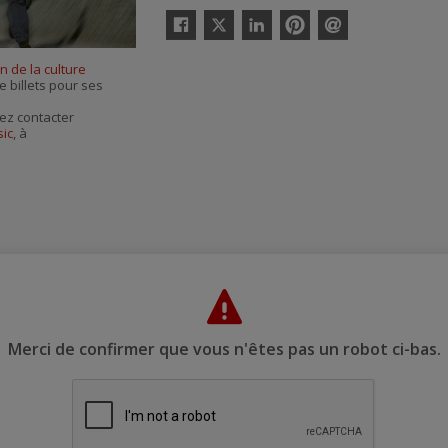
Twitter
Facebook
Linkedin
Pinterest
Envoyer
par
 de la culture
courriel
e billets pour ses
ez contacter
sic
, à
Merci de confirmer que vous n'êtes pas un robot ci-bas.