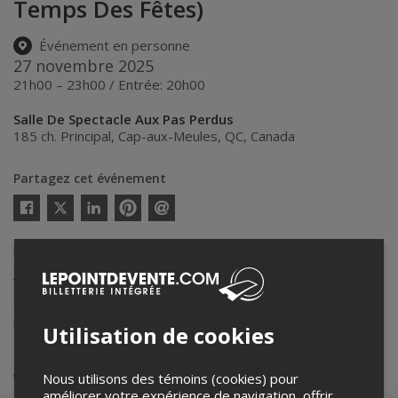
Temps Des Fêtes)
Événement en personne
27 novembre 2025
21h00 – 23h00 / Entrée: 20h00
Salle De Spectacle Aux Pas Perdus
185 ch. Principal
,
Cap-aux-Meules
,
QC
,
Canada
Partagez cet événement
Twitter
Facebook
Linkedin
Pinterest
Envoyer
par
courriel
Lepointdevente.com agit à titre de mandataire pour
Salle De
Spectacle Aux Pas Perdus
dans le cadre de l’affichage en ligne et la
vente de billets pour ses événements.
Pour plus d’information à propos de cet événement, veuillez
contacter l’organisateur de l’événement,
Salle De Spectacle Aux Pas
Perdus
, à
pasperdus@hotmail.com
.
Utilisation de cookies
Achat de billets
Nous utilisons des témoins (cookies) pour
améliorer votre expérience de navigation, offrir