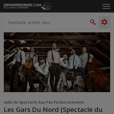
Passer
Cliq
au
pou
contenu
ouvr
Spectacle,
le
artiste,
Recher
men
lieu...
Salle de Spectacle Aux Pas Perdus présente
Les Gars Du Nord (Spectacle du