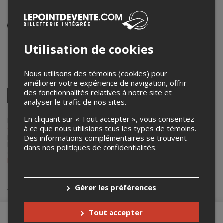
passer saisonnier
Événement en personne
Utilisation de cookies
Espace Quatre Cents
100 Quai Saint-André
,
Québec
,
QC
,
Canada
Nous utilisons des témoins (cookies) pour
Partagez cet événement
améliorer votre expérience de navigation, offrir
des fonctionnalités relatives à notre site et
Twitter
analyser le trafic de nos sites.
Facebook
Linkedin
Pinterest
Envoyer
par
En cliquant sur « Tout accepter », vous consentez
courriel
Lepointdevente.com agit à titre de mandataire pour
Carnaval de
à ce que nous utilisions tous les types de témoins.
Québec
dans le cadre de l’affichage en ligne et la vente de billets
pour ses événements.
Des informations complémentaires se trouvent
Pour plus d’information à propos de cet événement, veuillez
dans nos
politiques de confidentialités
.
contacter l’organisateur de l’événement,
Carnaval de Québec
, à
bonhomme@carnaval.qc.ca
ou au
+1 418-626-3716
.
Achat de billets
Gérer les préférences
Tout accepter