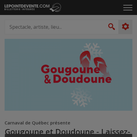
Passer
Cliq
au
pou
contenu
ouvr
Spectacle,
le
artiste,
Recher
men
lieu...
Carnaval de Québec présente
Gougoune et Doudoune - Laissez-