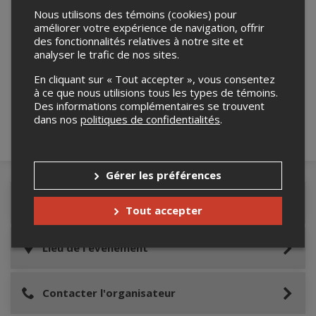
Nous utilisons des témoins (cookies) pour
améliorer votre expérience de navigation, offrir
des fonctionnalités relatives à notre site et
analyser le trafic de nos sites.
Merci de confirmer que vous n'êtes pas un
robot ci-bas.
En cliquant sur « Tout accepter », vous consentez
à ce que nous utilisions tous les types de témoins.
Des informations complémentaires se trouvent
dans nos
politiques de confidentialités
.
Gérer les préférences
Détails de l'événement
Tout accepter
Lieu de l'événement
Contacter l'organisateur