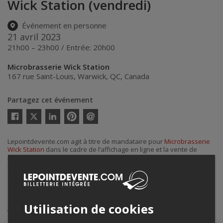
Wick Station (vendredi)
Événement en personne
21 avril 2023
21h00 – 23h00 / Entrée: 20h00
Microbrasserie Wick Station
167 rue Saint-Louis
,
Warwick
,
QC
,
Canada
Partagez cet événement
Twitter
Facebook
Linkedin
Pinterest
Envoyer
par
courriel
Lepointdevente.com agit à titre de mandataire pour
Microbrasserie
Wick Station
dans le cadre de l’affichage en ligne et la vente de
billets pour ses événements.
Pour plus d’information à propos de cet événement, veuillez
contacter l’organisateur de l’événement,
Microbrasserie Wick
Station
, à
jacquesoliviercote@hotmail.ca
.
Achat de billets
Utilisation de cookies