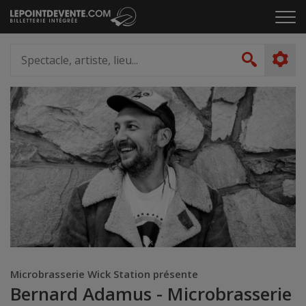
Passer
Cliq
au
pou
contenu
ouvr
Spectacle,
le
artiste,
Recher
men
lieu...
Microbrasserie Wick Station présente
Bernard Adamus - Microbrasserie