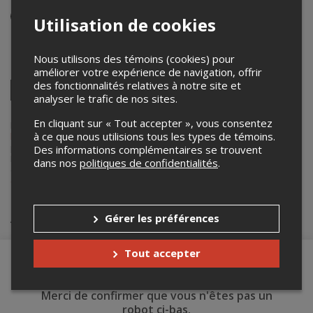
Événement virtuel
Utilisation de cookies
Du 1er au 14 mars 2021
Nous utilisons des témoins (cookies) pour
Partagez cet événement
améliorer votre expérience de navigation, offrir
des fonctionnalités relatives à notre site et
Twitter
analyser le trafic de nos sites.
Facebook
Linkedin
Pinterest
Envoyer
par
En cliquant sur « Tout accepter », vous consentez
courriel
Lepointdevente.com agit à titre de mandataire pour
Les Idées
à ce que nous utilisions tous les types de témoins.
heureuses
dans le cadre de l’affichage en ligne et la vente de billets
pour ses événements.
Des informations complémentaires se trouvent
Pour plus d’information à propos de cet événement, veuillez
dans nos
politiques de confidentialités
.
contacter l’organisateur de l’événement,
Les Idées heureuses
, à
dir.admin@ideesheureuses.ca
.
Achat de billets
Gérer les préférences
Tout accepter
Merci de confirmer que vous n'êtes pas un
robot ci-bas.