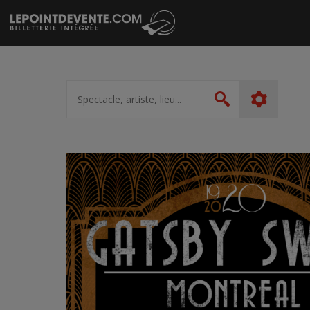
Passer
au
contenu
Spectacle,
artiste,
Rechercher
lieu...