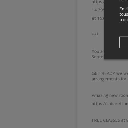
https://lepointde
En c
14.79$+tx et frais 
tous
et 15.66$+tx et fra
tro
***
You are cordially 
September to May
GET READY we wel
arrangements for t
Amazing new room,
https://cabaretlio
FREE CLASSES at 8