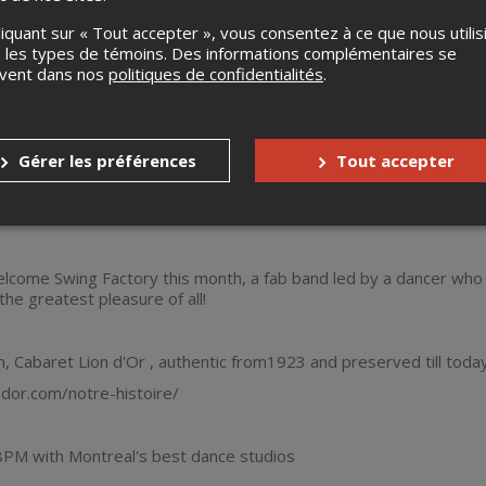
vente.com/billets/gatsbyswingfactoy
liquant sur « Tout accepter », vous consentez à ce que nous utilis
par la suite
 les types de témoins. Des informations complémentaires se
is à la porte
uvent dans nos
politiques de confidentialités
.
Gérer les préférences
Tout accepter
invited to Gatsby Swings for one of the best swing dance nights i
.
come Swing Factory this month, a fab band led by a dancer wh
he greatest pleasure of all!
 Cabaret Lion d'Or , authentic from1923 and preserved till today
ndor.com/notre-histoire/
PM with Montreal's best dance studios