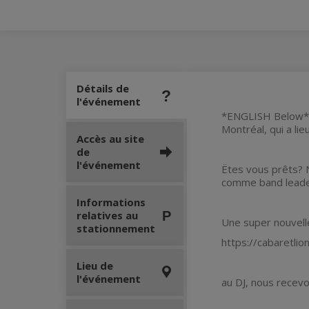
Détails de
l'événement
*ENGLISH Below* V
Montréal, qui a li
Accès au site
de
l'événement
Ëtes vous prêts? 
comme band leader
Informations
relatives au
Une super nouvelle
stationnement
https://cabaretlio
Lieu de
l'événement
au DJ, nous rece