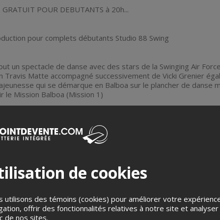
RS GRATUIT POUR DEBUTANTS à 20h...
duction pour complets débutants Studio 88 Swing
ut un spectacle de danse avec des stars de la Swinging Air Force, 
 Travis Matte accompagné successivement de Vicki Grenier égal
Lajeunesse qui se démarque en Balboa sur le plancher de danse m
r le Mission Balboa (Mission 1)
la vue et les oreilles!!!
tte édition du Rialto Swings!
ilisation de cookies
band directement après 21h.
 utilisons des témoins (cookies) pour améliorer votre expérienc
e 13.92$+tx et frais (-50 premiers-)
gation, offrir des fonctionnalités relatives à notre site et analyser
ic de nos sites.