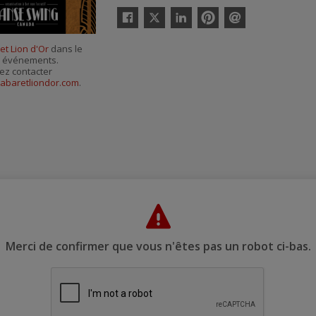
Twitter
Facebook
Linkedin
Pinterest
Envoyer
par
et Lion d'Or
dans le
courriel
es événements.
ez contacter
abaretliondor.com
.
Merci de confirmer que vous n'êtes pas un robot ci-bas.