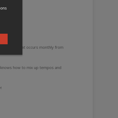
ions
n Montreal that occurs monthly from
o knows how to mix up tempos and
!