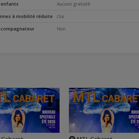
s enfants
Aucune gratuité
nnes à mobilité réduite
Oui
accompagnateur
Non
 Cabaret
MTL Cabaret