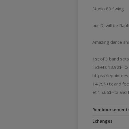
Studio 88 Swing
our DJ will be Ra
Amazing dance sho
1st of 3 band set
Tickets 13.92$+tx 
https://lepointde
14.79$+tx and fees
et 15.66$+tx and 
Remboursement
Échanges