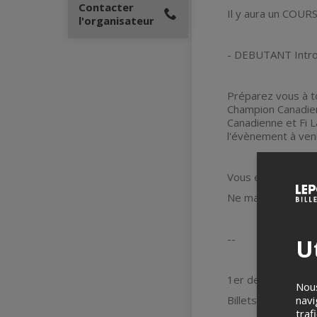
Contacter
Il y aura un COU
l'organisateur
- DEBUTANT Intro
Préparez vous à to
Champion Canadien
Canadienne et Fi 
l'évènement à veni
Vous en aurez plein 
Ne manquez pas ce
--
Ut
1er de 3 sets du 
Nous
Billets en prévent
navi
traf