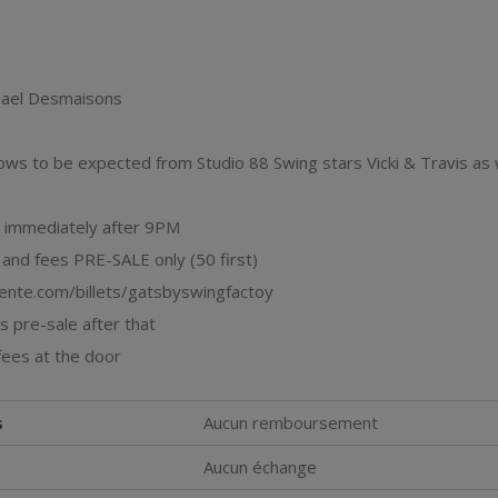
phael Desmaisons
ws to be expected from Studio 88 Swing stars Vicki & Travis as 
s immediately after 9PM
and fees PRE-SALE only (50 first)
vente.com/billets/gatsbyswingfactoy
 pre-sale after that
fees at the door
s
Aucun remboursement
Aucun échange