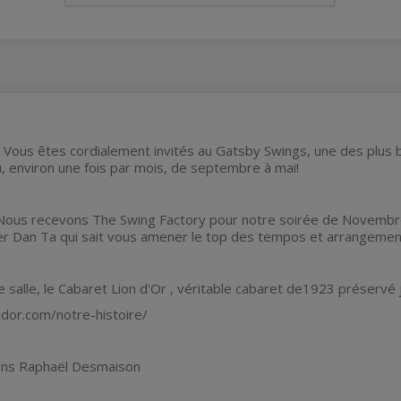
ous êtes cordialement invités au Gatsby Swings, une des plus b
eu, environ une fois par mois, de septembre à mai!
Nous recevons The Swing Factory pour notre soirée de Novembre
 Dan Ta qui sait vous amener le top des tempos et arrangements p
 salle, le Cabaret Lion d'Or , véritable cabaret de1923 préservé 
ndor.com/notre-histoire/
vons Raphaël Desmaison