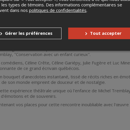
 les types de témoins. Des informations complémentaires se
uvent dans nos
politiques de confidentialités
.
Gérer les préférences
Tout accepter
he la galerie Nelson reprend ses activités avec éclat en vous con
emblay, "Conservation avec un enfant curieux".
comédiens, Céline Crête, Céline Gariépy, Julie Fugère et Luc Min
sonnante de ce grand écrivain québécois.
n bouquet d'anecdotes instantané, tissé de récits riches en émo
t de son monde empreint de douceur et de nostalgie.
tte expérience théâtrale unique où l'enfance de Michel Tremblay
s, d'émotions et de souvenirs.
enant vos places pour cette rencontre inoubliable avec l'œuvre e