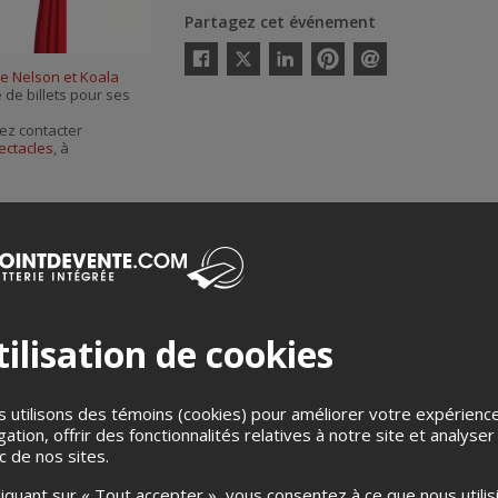
Partagez cet événement
Twitter
ie Nelson et Koala
Facebook
Linkedin
Pinterest
Envoyer
e de billets pour ses
par
courriel
ez contacter
ectacles
, à
ilisation de cookies
Merci de confirmer que vous n'êtes pas un robot ci-bas.
 utilisons des témoins (cookies) pour améliorer votre expérienc
gation, offrir des fonctionnalités relatives à notre site et analyser
ic de nos sites.
liquant sur « Tout accepter », vous consentez à ce que nous utilis