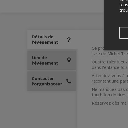
tous
tro
Détails de
l'événement
Ce prochain dimanc
livre de Michel Tr
Lieu de
Quatre talentueux 
l'événement
dans l'enfance foi
Attendez-vous à u
Contacter
racontant une par
l'organisateur
Ne manquez pas ce
tourbillon de rire
Réservez dès maint