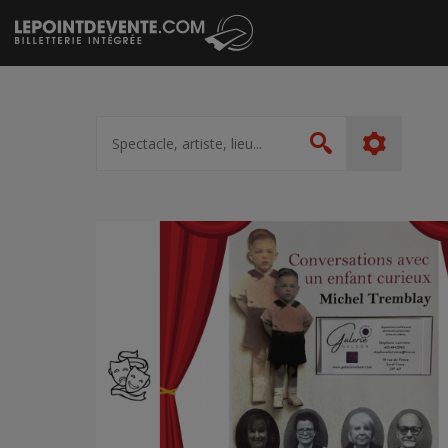
Passer
au
contenu
Spectacle,
artiste,
Rechercher
lieu...