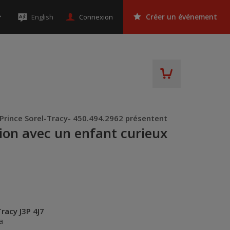
Connexion
English
Créer un événement
u Prince Sorel-Tracy- 450.494.2962 présentent
ion avec un enfant curieux
racy J3P 4J7
a