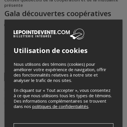
présente
Gala découvertes coopératives
Événement en personne
11 octobre 2016
18h30 – 20h00 / Entrée: 17h30
Utilisation de cookies
Théâtre Petit Champlain
68, rue du Petit Champlain
,
Québec
,
QC
,
Canada
Nous utilisons des témoins (cookies) pour
Partagez cet événement
améliorer votre expérience de navigation, offrir
des fonctionnalités relatives à notre site et
Twitter
analyser le trafic de nos sites.
Facebook
Linkedin
Pinterest
Envoyer
par
Lepointdevente.com agit à titre de mandataire pour
Conseil
En cliquant sur « Tout accepter », vous consentez
courriel
québécois de la coopération et de la mutualité
dans le cadre de
à ce que nous utilisions tous les types de témoins.
l’affichage en ligne et la vente de billets pour ses événements.
Des informations complémentaires se trouvent
Pour plus d’information à propos de cet événement, veuillez
dans nos
politiques de confidentialités
.
contacter l’organisateur de l’événement,
Conseil québécois de la
coopération et de la mutualité
, à
info@cqcm.coop
.