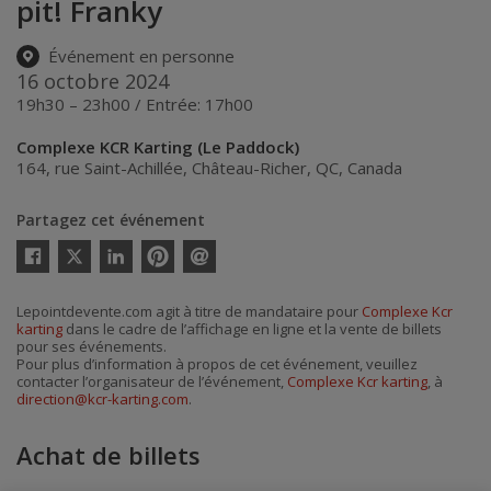
pit! Franky
Événement en personne
16 octobre 2024
19h30 – 23h00 / Entrée: 17h00
Complexe KCR Karting (Le Paddock)
164, rue Saint-Achillée
,
Château-Richer
,
QC
,
Canada
Partagez cet événement
Twitter
Facebook
Linkedin
Pinterest
Envoyer
par
courriel
Lepointdevente.com agit à titre de mandataire pour
Complexe Kcr
karting
dans le cadre de l’affichage en ligne et la vente de billets
pour ses événements.
Pour plus d’information à propos de cet événement, veuillez
contacter l’organisateur de l’événement,
Complexe Kcr karting
, à
direction@kcr-karting.com
.
Achat de billets