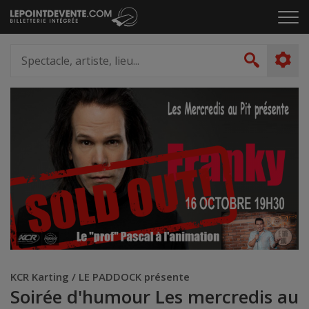
Passer
Cliq
au
pou
contenu
ouvr
Spectacle,
le
artiste,
Recher
men
lieu...
KCR Karting / LE PADDOCK présente
Soirée d'humour Les mercredis au