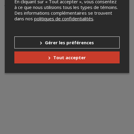
En cliquant sur « Tout accepter », vous consentez
Votre recherche n'a retourné aucun
à ce que nous utilisions tous les types de témoins.
Des informations complémentaires se trouvent
résultat.
dans nos
politiques de confidentialités
.
Gérer les préférences
Tout accepter