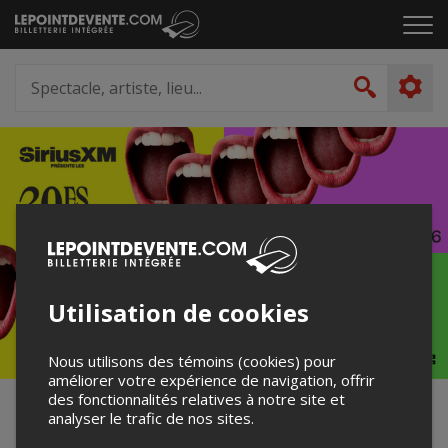
Passer
Cliq
au
pou
contenu
ouvr
Spectacle,
le
artiste,
Recher
men
lieu...
Utilisation de cookies
Nous utilisons des témoins (cookies) pour
améliorer votre expérience de navigation, offrir
des fonctionnalités relatives à notre site et
30 édition des Francouvertes
analyser le trafic de nos sites.