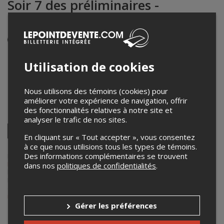
Soir 7 des préliminaires -
spectacle en salle
Événement en personne
26 mars 2025
20h00 – 23h30 / Entrée: 19h00
Utilisation de cookies
Cabaret Lion d'Or
1676 rue Ontario est
,
Montréal
,
QC
,
Canada
Nous utilisons des témoins (cookies) pour
améliorer votre expérience de navigation, offrir
des fonctionnalités relatives à notre site et
Partagez cet événement
analyser le trafic de nos sites.
Twitter
En cliquant sur « Tout accepter », vous consentez
Facebook
Linkedin
Pinterest
Envoyer
à ce que nous utilisions tous les types de témoins.
par
courriel
Des informations complémentaires se trouvent
Lepointdevente.com agit à titre de mandataire pour
Les
Francouvertes
dans le cadre de l’affichage en ligne et la vente de
dans nos
politiques de confidentialités
.
billets pour ses événements.
Pour plus d’information à propos de cet événement, veuillez
contacter l’organisateur de l’événement,
Les Francouvertes
, à
info@francouvertes.com
.
Gérer les préférences
Achat de billets