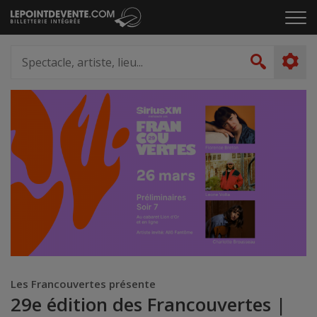
Passer
Cliq
au
pou
contenu
ouvr
Spectacle,
le
artiste,
Recher
men
lieu...
Les Francouvertes présente
29e édition des Francouvertes |