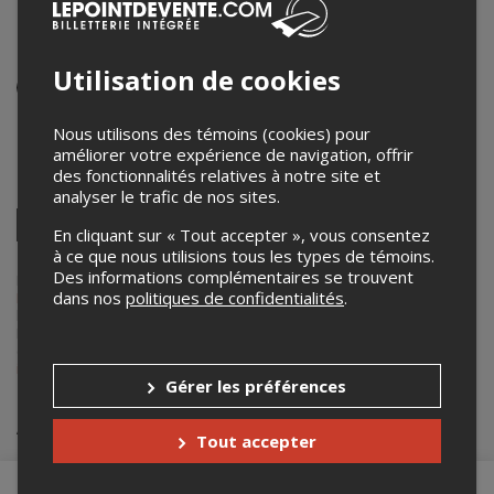
Soir 3 des préliminaires -
spectacle virtuel
Utilisation de cookies
Événement virtuel
17 mars 2025
Nous utilisons des témoins (cookies) pour
20h00 – 23h30 / Entrée: 19h00 (EDT)
améliorer votre expérience de navigation, offrir
des fonctionnalités relatives à notre site et
Partagez cet événement
analyser le trafic de nos sites.
Twitter
En cliquant sur « Tout accepter », vous consentez
Facebook
Linkedin
Pinterest
Envoyer
à ce que nous utilisions tous les types de témoins.
par
Des informations complémentaires se trouvent
courriel
Lepointdevente.com agit à titre de mandataire pour
Les
dans nos
politiques de confidentialités
.
Francouvertes
dans le cadre de l’affichage en ligne et la vente de
billets pour ses événements.
Pour plus d’information à propos de cet événement, veuillez
contacter l’organisateur de l’événement,
Les Francouvertes
, à
info@francouvertes.com
.
Gérer les préférences
Achat de billets
Tout accepter