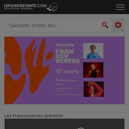
Passer
Cliq
au
pou
contenu
ouvr
Spectacle,
le
artiste,
Recher
men
lieu...
Les Francouvertes présente
29e édition des Francouvertes |