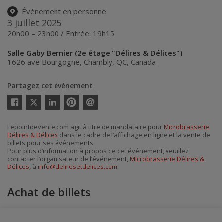
Événement en personne
3 juillet 2025
20h00 – 23h00 / Entrée: 19h15
Salle Gaby Bernier (2e étage "Délires & Délices")
1626 ave Bourgogne
,
Chambly
,
QC
,
Canada
Partagez cet événement
Twitter
Facebook
Linkedin
Pinterest
Envoyer
par
courriel
Lepointdevente.com agit à titre de mandataire pour
Microbrasserie
Délires & Délices
dans le cadre de l’affichage en ligne et la vente de
billets pour ses événements.
Pour plus d’information à propos de cet événement, veuillez
contacter l’organisateur de l’événement,
Microbrasserie Délires &
Délices
, à
info@deliresetdelices.com
.
Achat de billets