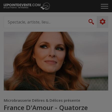
Passer
Cliq
au
pou
contenu
ouvr
Spectacle,
le
artiste,
Recher
men
lieu...
Microbrasserie Délires & Délices présente
France D'Amour - Quatorze