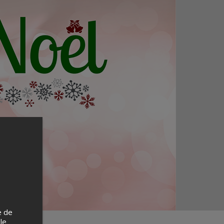
e de
 le