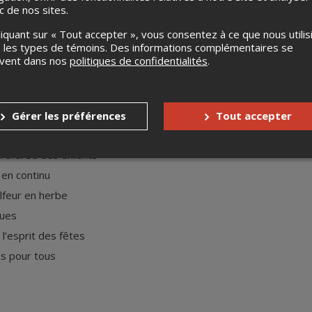
entée par Canadel
ic de nos sites.
liquant sur « Tout accepter », vous consentez à ce que nous utilis
 les types de témoins. Des informations complémentaires se
 retour au Complexe sportif Promutuel Assurance !
uvent dans nos
politiques de confidentialités
.
s le thème
Stitch
, les
15 et 16 novembre prochains
! Une fin d
ous attend. Petits et grands s’émerveilleront dans une ambianc
ël inoubliable en famille.
Gérer les préférences
Tout accepter
e sécurité
 préférée des enfants
 en continu
lfeur en herbe
ques
l’esprit des fêtes
s pour tous