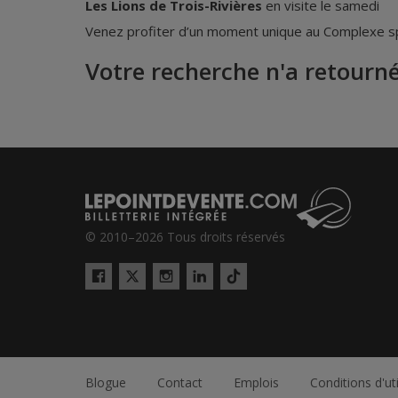
Les Lions de Trois-Rivières
en visite le samedi
Venez profiter d’un moment unique au Complexe spo
Votre recherche n'a retourné
© 2010–2026 Tous droits réservés
Twitter
Tiktok
Facebook
Instagram
LinkedIn
Blogue
Contact
Emplois
Conditions d'uti