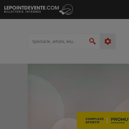
Passer
au
contenu
Spectacle,
artiste,
Rechercher
lieu...