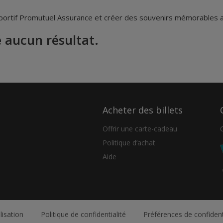
rtif Promutuel Assurance et créer des souvenirs mémorables ave
 aucun résultat.
Acheter des billets
Offrir une carte-cadeau
Politique d’achat
Aide
lisation
Politique de confidentialité
Préférences de confident