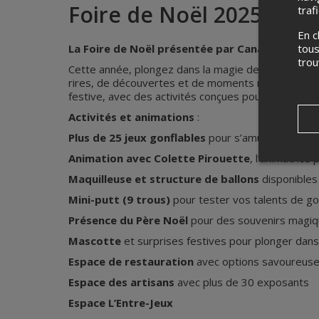
Foire de Noël 2025 prés
traf
En c
tous
La Foire de Noël présentée par Canadel est de
tro
Cette année, plongez dans la magie des fêtes sou
rires, de découvertes et de moments mémorables v
festive, avec des activités conçues pour offrir un No
Activités et animations
:
Plus de 25 jeux gonflables
pour s’amuser en tout
Animation avec Colette Pirouette
, l’animatrice
Maquilleuse et structure de ballons
disponibles
Mini-putt (9 trous)
pour tester vos talents de go
Présence du Père Noël
pour des souvenirs magi
Mascotte
et surprises festives pour plonger dans 
Espace de restauration
avec options savoureuse
Espace des artisans
avec plus de 30 exposants
Espace L’Entre-Jeux