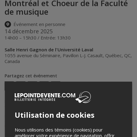
Montréal et Choeur de la Faculté
de musique
Événement en personne
14 décembre 2025
14h00 – 15h30 / Entrée: 13h30
Salle Henri Gagnon de l'Université Laval
1055 avenue du Séminaire, Pavillon L-J. Casault
,
Québec
,
QC
,
Canada
Partagez cet événement
Twitter
Facebook
Linkedin
Pinterest
Envoyer
par
courriel
Lepointdevente.com agit à titre de mandataire pour
Université Laval
- Faculté de musique
dans le cadre de l’affichage en ligne et la vente
de billets pour ses événements.
Utilisation de cookies
Pour plus d’information à propos de cet événement, veuillez
contacter l’organisateur de l’événement,
Université Laval - Faculté de
musique
, à
robert.gosselin@mus.ulaval.ca
.
Nous utilisons des témoins (cookies) pour
améliorer votre expérience de navigation, offrir