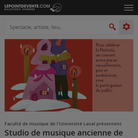
Passer
Cliq
au
pou
contenu
ouvr
Spectacle,
le
artiste,
Recher
men
lieu...
Faculté de musique de l'Université Laval présentent
Studio de musique ancienne de