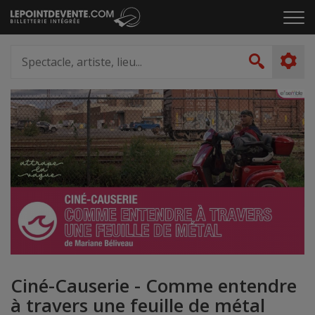
Passer
Cliq
au
pou
contenu
ouvr
Spectacle,
le
artiste,
Recher
men
lieu...
Ciné-Causerie - Comme entendre
à travers une feuille de métal