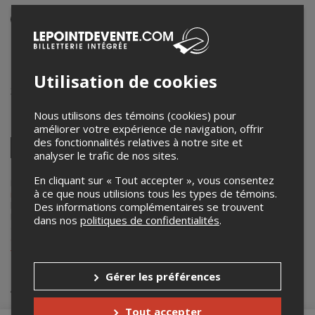
Événement en personne
21 novembre 2024
15h00 – 17h00 / Entrée: 14h30
Utilisation de cookies
Centre des Arts et de la Culture de Dieppe
331 Acadie Ave
,
Dieppe
,
NB
,
Canada
Nous utilisons des témoins (cookies) pour
Partagez cet événement
améliorer votre expérience de navigation, offrir
des fonctionnalités relatives à notre site et
Twitter
analyser le trafic de nos sites.
Facebook
Linkedin
Pinterest
Envoyer
par
En cliquant sur « Tout accepter », vous consentez
courriel
Lepointdevente.com agit à titre de mandataire pour
Festival
à ce que nous utilisions tous les types de témoins.
international du cinéma francophone en Acadie
dans le cadre de
l’affichage en ligne et la vente de billets pour ses événements.
Des informations complémentaires se trouvent
Pour plus d’information à propos de cet événement, veuillez
dans nos
politiques de confidentialités
.
contacter l’organisateur de l’événement,
Festival international du
cinéma francophone en Acadie
, à
billetterie@ficfa.com
ou au
+1 506-855-6050
.
Gérer les préférences
Achat de billets
Tout accepter