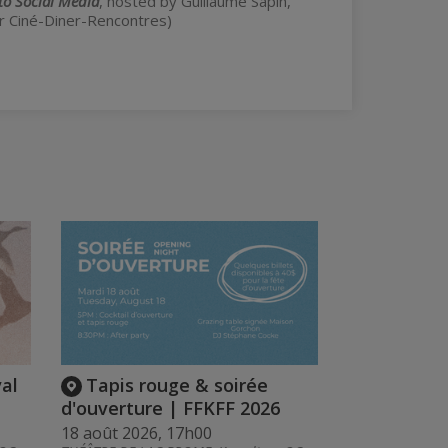
to Social Media
, hosted by Guillaume Sapin,
or Ciné-Diner-Rencontres)
val
Tapis rouge & soirée
d'ouverture | FFKFF 2026
18 août 2026, 17h00