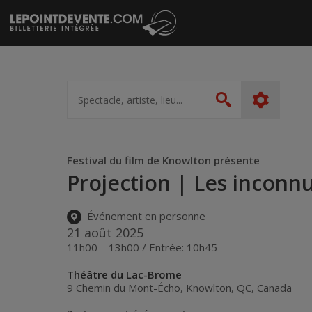
Passer
au
contenu
Spectacle,
artiste,
Rechercher
lieu...
Festival du film de Knowlton présente
Projection | Les inconnu
Événement en personne
21 août 2025
11h00 – 13h00 / Entrée: 10h45
Théâtre du Lac-Brome
9 Chemin du Mont-Écho
,
Knowlton
,
QC
,
Canada