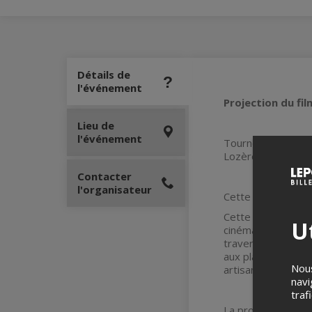
Détails de
l'événement
Projection du fil
Lieu de
l'événement
Tourné deux ans 
Lozère — des Causs
Contacter
l'organisateur
Cette projection fa
Cette année, grâce
Ut
cinéma de l’Occita
travers une sélect
aux plaines du Lan
Nous
artisans du cinéma
navi
traf
La projection sera