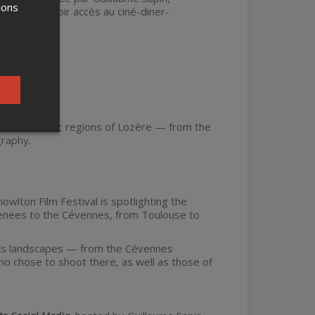
ions
aire pour avoir accès au ciné-diner-
ral emblematic regions of Lozère — from the
graphy.
owlton Film Festival is spotlighting the
yrenees to the Cévennes, from Toulouse to
f its landscapes — from the Cévennes
o chose to shoot there, as well as those of