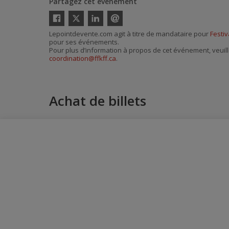
Partagez cet événement
Twitter
Facebook
Linkedin
Envoyer
Lepointdevente.com agit à titre de mandataire pour
Festiv
par
pour ses événements.
courriel
Pour plus d’information à propos de cet événement, veuill
coordination@ffkff.ca
.
Achat de billets