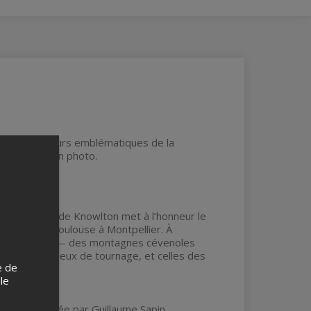
sieurs secteurs emblématiques de la
 la direction photo.
tival du film de Knowlton met à l’honneur le
vennes, de Toulouse à Montpellier. À
de ses paysages — des montagnes cévenoles
isis comme lieux de tournage, et celles des
e de
 le
ciaux -
, animée par Guillaume Sapin,