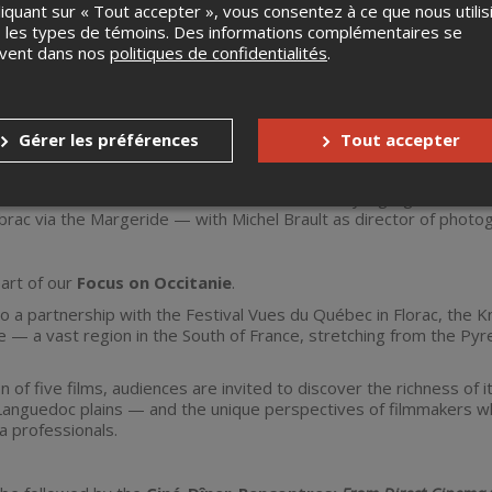
liquant sur « Tout accepter », vous consentez à ce que nous utilis
val Vues du Québec à Florac. (Un billet supplémentaire est nécess
 les types de témoins. Des informations complémentaires se
uvent dans nos
politiques de confidentialités
.
Gérer les préférences
Tout accepter
 film
Les inconnus de la terre
by Mario Ruspoli
 before
Pour la suite du monde
, this documentary highlights seve
rac via the Margeride — with Michel Brault as director of photo
part of our
Focus on Occitanie
.
to a partnership with the Festival Vues du Québec in Florac, the Kn
e — a vast region in the South of France, stretching from the P
n of five films, audiences are invited to discover the richness o
Languedoc plains — and the unique perspectives of filmmakers wh
a professionals.