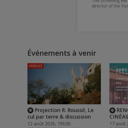
The screening will
director of the Fe
Événements à venir
ANNULÉ
Projection R. Roussil, Le
REN
cul par terre & discussion
CINÉAS
12 août 2026, 19h30
17 août 