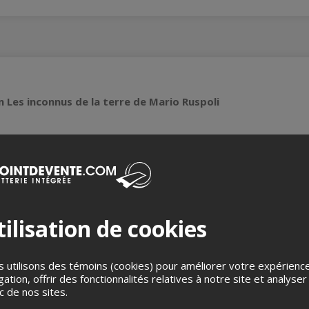
m Les inconnus de la terre de Mario Ruspoli
avant
Pour la suite du monde
, ce documentaire met en lumière plu
es à l’Aubrac en passant par la Margeride — avec Michel Brault à
it partie de notre Focus sur l'occitanie.
 à un partenariat avec le Festival Vues du Québec à Florac, le Fes
ilisation de cookies
nie, une grande région du Sud de la France, des Pyrénées aux Cé
ion de cinq films, le public est invité à découvrir la diversité 
guedoc — ainsi que les perspectives de cinéastes qui les ont cho
 utilisons des témoins (cookies) pour améliorer votre expérienc
 de la région.
gation, offrir des fonctionnalités relatives à notre site et analyser
ic de nos sites.
 suivie du Ciné-dîner-Rencontres :
Du cinéma direct aux médias so