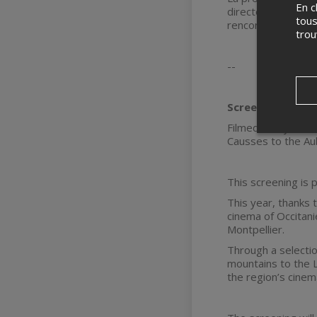
En c
directeur du Festi
tous
rencontres)
tro
--
Screening of the
Filmed two years
Causses to the Aub
This screening is 
This year, thanks 
cinema of Occitani
Montpellier.
Through a selectio
mountains to the 
the region’s cinem