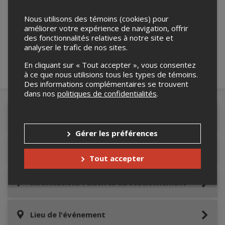
Merci de confirmer que vous n'êtes pas un
Nous utilisons des témoins (cookies) pour
robot ci-bas.
améliorer votre expérience de navigation, offrir
des fonctionnalités relatives à notre site et
analyser le trafic de nos sites.
En cliquant sur « Tout accepter », vous consentez
à ce que nous utilisions tous les types de témoins.
Des informations complémentaires se trouvent
dans nos
politiques de confidentialités
.
Détails de l'événement
Gérer les préférences
Accès au site de l'événement
Tout accepter
Informations relatives au stationnement
Lieu de l'événement