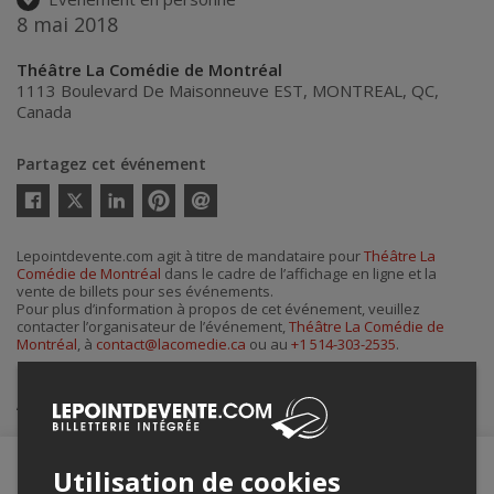
8 mai 2018
Théâtre La Comédie de Montréal
1113 Boulevard De Maisonneuve EST
,
MONTREAL
,
QC
,
Canada
Partagez cet événement
Twitter
Facebook
Linkedin
Pinterest
Envoyer
par
courriel
Lepointdevente.com agit à titre de mandataire pour
Théâtre La
Comédie de Montréal
dans le cadre de l’affichage en ligne et la
vente de billets pour ses événements.
Pour plus d’information à propos de cet événement, veuillez
contacter l’organisateur de l’événement,
Théâtre La Comédie de
Montréal
, à
contact@lacomedie.ca
ou au
+1 514-303-2535
.
Achat de billets
Utilisation de cookies