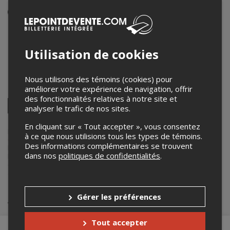
Événement en personne
Du 23 au 25 juillet 2026
19h30 – 1h30 / Entrée: 18h00
Utilisation de cookies
Plage du Cap d'Espoir
Halte Routière
,
Cap-d'Espoir
,
QC
,
Canada
Nous utilisons des témoins (cookies) pour
améliorer votre expérience de navigation, offrir
Partagez cet événement
des fonctionnalités relatives à notre site et
Twitter
analyser le trafic de nos sites.
Facebook
Linkedin
Pinterest
Envoyer
par
En cliquant sur « Tout accepter », vous consentez
courriel
Lepointdevente.com agit à titre de mandataire pour
Festi-Plage de
à ce que nous utilisions tous les types de témoins.
Cap d'Espoir
dans le cadre de l’affichage en ligne et la vente de
Des informations complémentaires se trouvent
billets pour ses événements.
dans nos
politiques de confidentialités
.
Pour plus d’information à propos de cet événement, veuillez
contacter l’organisateur de l’événement,
Festi-Plage de Cap d'Espoir
,
à
info.festiplage@gmail.com
.
Achat de billets
Gérer les préférences
Tout accepter