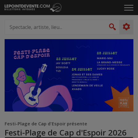
Passer
Cliq
au
pou
contenu
ouvr
Spectacle,
le
artiste,
Recher
men
lieu...
Festi-Plage de Cap d'Espoir présente
Festi-Plage de Cap d'Espoir 2026