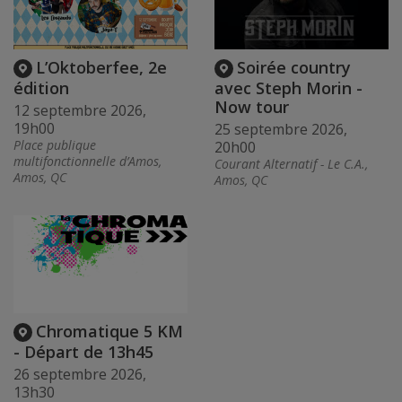
L’Oktoberfee, 2e
Soirée country
édition
avec Steph Morin -
Now tour
12 septembre 2026,
19h00
25 septembre 2026,
Place publique
20h00
multifonctionnelle d’Amos,
Courant Alternatif - Le C.A.,
Amos, QC
Amos, QC
Chromatique 5 KM
- Départ de 13h45
26 septembre 2026,
13h30