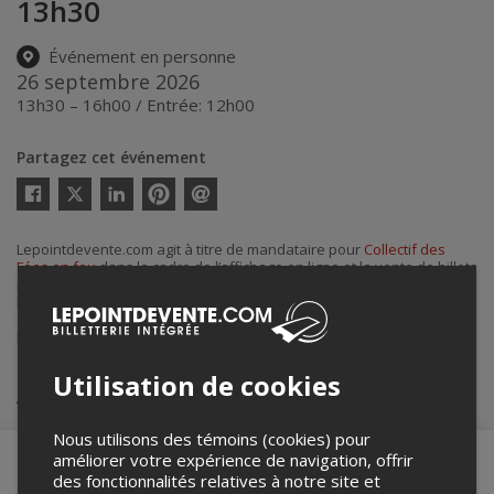
13h30
Événement en personne
26 septembre 2026
13h30 – 16h00 / Entrée: 12h00
Partagez cet événement
Twitter
Facebook
Linkedin
Pinterest
Envoyer
par
courriel
Lepointdevente.com agit à titre de mandataire pour
Collectif des
Fées en feu
dans le cadre de l’affichage en ligne et la vente de billets
pour ses événements.
Pour plus d’information à propos de cet événement, veuillez
contacter l’organisateur de l’événement,
Collectif des Fées en feu
, à
lafeeat@gmail.com
.
Utilisation de cookies
Achat de billets
Nous utilisons des témoins (cookies) pour
améliorer votre expérience de navigation, offrir
des fonctionnalités relatives à notre site et