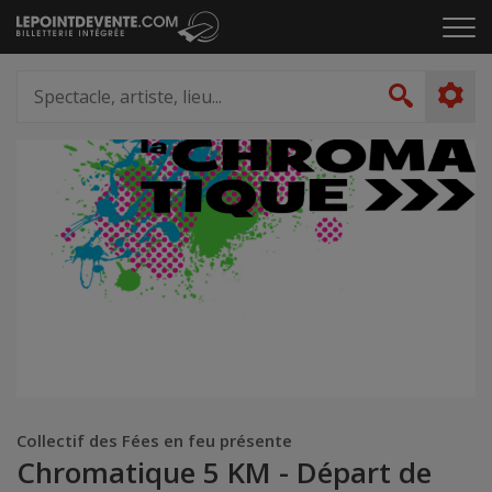
Passer
Cliq
au
pou
contenu
ouvr
Spectacle,
le
artiste,
Recher
men
lieu...
Collectif des Fées en feu présente
Chromatique 5 KM - Départ de