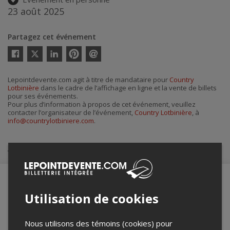
23 août 2025
Partagez cet événement
Twitter
Facebook
Linkedin
Pinterest
Envoyer
par
courriel
Lepointdevente.com agit à titre de mandataire pour
Country
Lotbinière
dans le cadre de l’affichage en ligne et la vente de billets
pour ses événements.
Pour plus d’information à propos de cet événement, veuillez
contacter l’organisateur de l’événement,
Country Lotbinière
, à
info@countrylotbiniere.com
.
Achat de billets
Utilisation de cookies
Merci de confirmer que vous n'êtes pas un
robot ci-bas.
Nous utilisons des témoins (cookies) pour