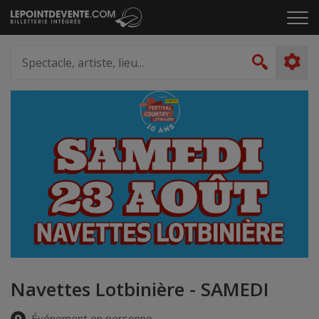
Passer
Cliq
au
pou
contenu
ouvr
Spectacle,
le
artiste,
Recher
men
lieu...
Navettes Lotbinière - SAMEDI
Événement en personne