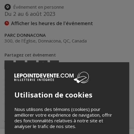
Événement en personne
Du 2 au 6 août 2023
Afficher les heures de l'événement
PARC DONNACONA
300, de l'Église
,
Donnacona
,
QC
,
Canada
Partagez cet événement
Twitter
Facebook
Linkedin
Pinterest
Envoyer
par
courriel
Lepointdevente.com agit à titre de mandataire pour
Festival
International de Blues de Donnacona
dans le cadre de l’affichage en
ligne et la vente de billets pour ses événements.
Utilisation de cookies
Pour plus d’information à propos de cet événement, veuillez
contacter l’organisateur de l’événement,
Festival International de
Blues de Donnacona
, au
+1 418-999-1523
.
Nous utilisons des témoins (cookies) pour
améliorer votre expérience de navigation, offrir
Achat de billets
des fonctionnalités relatives à notre site et
analyser le trafic de nos sites.