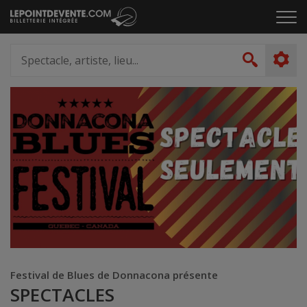
Passer
Cliq
au
pou
contenu
ouvr
Spectacle,
le
artiste,
Recher
men
lieu...
Festival de Blues de Donnacona présente
SPECTACLES