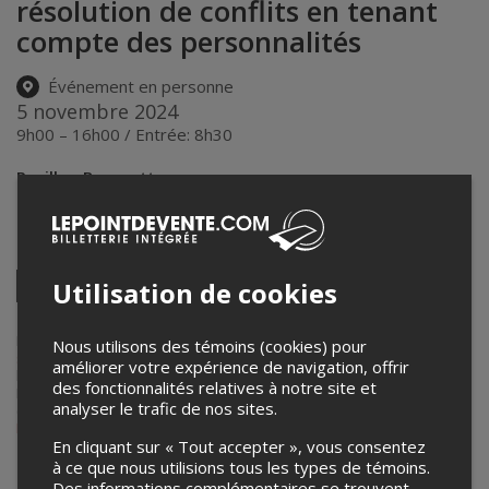
résolution de conflits en tenant
compte des personnalités
Événement en personne
5 novembre 2024
9h00 – 16h00 / Entrée: 8h30
Pavillon Bouvrette
280 29e Av
,
Saint-Jérôme
,
QC
,
Canada
Partagez cet événement
Twitter
Utilisation de cookies
Facebook
Linkedin
Pinterest
Envoyer
par
courriel
Lepointdevente.com agit à titre de mandataire pour
Développement
Nous utilisons des témoins (cookies) pour
social Laurentides
dans le cadre de l’affichage en ligne et la vente de
améliorer votre expérience de navigation, offrir
billets pour ses événements.
des fonctionnalités relatives à notre site et
Pour plus d’information à propos de cet événement, veuillez
analyser le trafic de nos sites.
contacter l’organisateur de l’événement,
Développement social
Laurentides
, à
communications@dslaurentides.org
.
En cliquant sur « Tout accepter », vous consentez
à ce que nous utilisions tous les types de témoins.
Achat de billets
Des informations complémentaires se trouvent