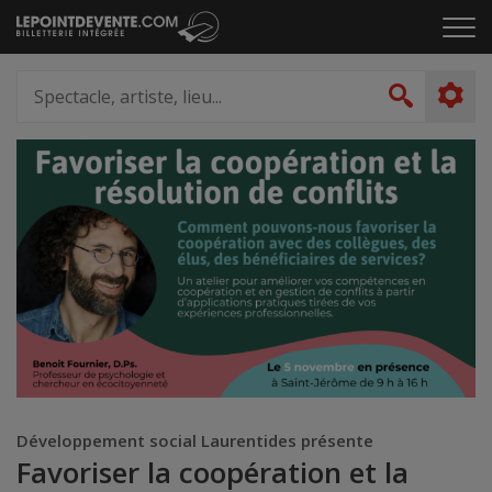
Passer
Cliq
au
pou
contenu
ouvr
Spectacle,
le
artiste,
Recher
men
lieu...
Développement social Laurentides présente
Favoriser la coopération et la