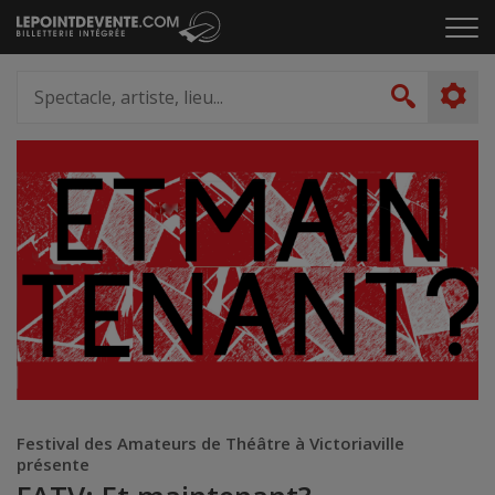
Passer
Cliq
au
pou
contenu
ouvr
Spectacle,
le
artiste,
Recher
men
lieu...
Festival des Amateurs de Théâtre à Victoriaville
présente