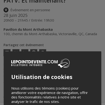
FATV: Et maintenant?
Événement en personne
28 juin 2025
20h00 – 21h45 / Entrée: 19h30
Pavillon du Mont Arthabaska
100, chemin du Mont-Arthabaska
,
Victoriaville
,
QC
,
Canada
Partagez cet événement
Twitter
Facebook
Linkedin
Pinterest
Envoyer
par
courriel
Lepointdevente.com agit à titre de mandataire pour
Festival des
Amateurs de Théâtre à Victoriaville
dans le cadre de l’affichage en
ligne et la vente de billets pour ses événements.
Utilisation de cookies
Pour plus d’information à propos de cet événement, veuillez
contacter l’organisateur de l’événement,
Festival des Amateurs de
Théâtre à Victoriaville
, à
info@fatv.ca
.
Nous utilisons des témoins (cookies) pour
améliorer votre expérience de navigation, offrir
Achat de billets
des fonctionnalités relatives à notre site et
analyser le trafic de nos sites.