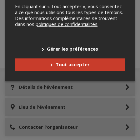
En cliquant sur « Tout accepter », vous consentez
à ce que nous utilisions tous les types de témoins.
Des informations complémentaires se trouvent
Merci de confirmer que vous n'êtes pas un
dans nos
politiques de confidentialités
.
robot ci-bas.
Gérer les préférences
Tout accepter
Détails de l'événement
Lieu de l'événement
Contacter l'organisateur