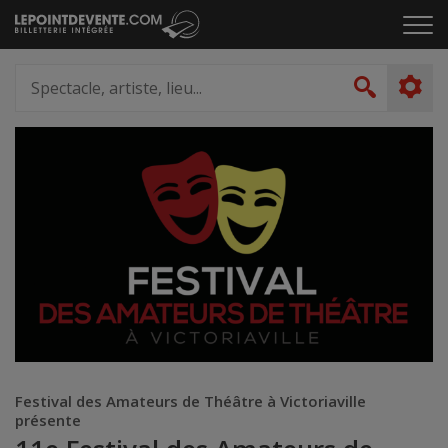
Passer
Cliq
au
pou
contenu
ouvr
Spectacle,
le
artiste,
Recher
men
lieu...
Festival des Amateurs de Théâtre à Victoriaville
présente