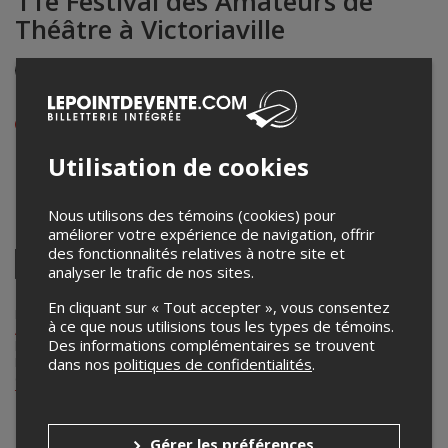
11e Festival des Amateurs de
Théâtre à Victoriaville
Événement en personne
Du 25 juin au 1er juillet 2025
Afficher les heures de l'événement
Utilisation de cookies
Pavillon du Mont Arthabaska
100, chemin du Mont-Arthabaska
,
Victoriaville
,
QC
,
Canada
Nous utilisons des témoins (cookies) pour
Partagez cet événement
améliorer votre expérience de navigation, offrir
des fonctionnalités relatives à notre site et
Twitter
analyser le trafic de nos sites.
Facebook
Linkedin
Pinterest
Envoyer
par
En cliquant sur « Tout accepter », vous consentez
courriel
Lepointdevente.com agit à titre de mandataire pour
Festival des
à ce que nous utilisions tous les types de témoins.
Amateurs de Théâtre à Victoriaville
dans le cadre de l’affichage en
Des informations complémentaires se trouvent
ligne et la vente de billets pour ses événements.
Pour plus d’information à propos de cet événement, veuillez
dans nos
politiques de confidentialités
.
contacter l’organisateur de l’événement,
Festival des Amateurs de
Théâtre à Victoriaville
, à
info@fatv.ca
.
Achat de billets
Gérer les préférences