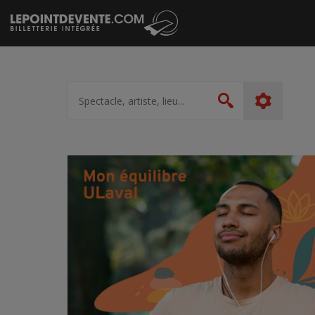
Passer
au
contenu
Spectacle,
artiste,
Rechercher
lieu...