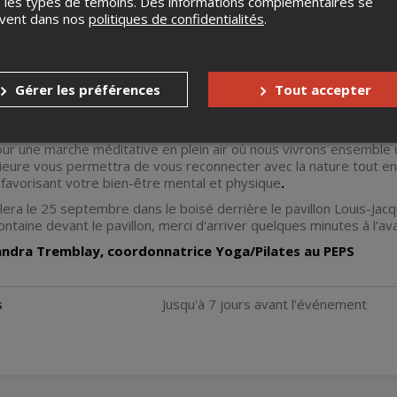
 les types de témoins. Des informations complémentaires se
uvent dans nos
politiques de confidentialités
.
Gérer les préférences
Tout accepter
ur une marche méditative en plein air où nous vivrons ensemble 
rieure vous permettra de vous reconnecter avec la nature tout e
 favorisant votre bien-être mental et physique
.
ulera le 25 septembre dans le boisé derrière le pavillon Louis-Ja
ontaine devant le pavillon, merci d'arriver quelques minutes à l'av
andra Tremblay, coordonnatrice Yoga/Pilates au PEPS
s
Jusqu'à 7 jours avant l'événement