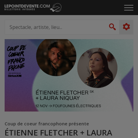
Passer
Cliq
au
pou
contenu
ouvr
Spectacle,
le
artiste,
Recher
men
lieu...
Coup de coeur francophone présente
ÉTIENNE FLETCHER + LAURA