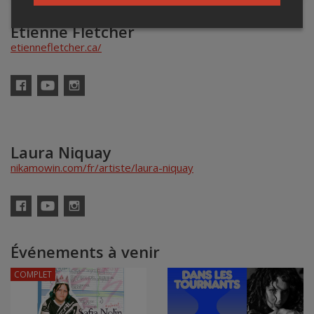
Étienne Fletcher
etiennefletcher.ca/
Facebook
YouTube
Instagram
Laura Niquay
nikamowin.com/fr/artiste/laura-niquay
Facebook
YouTube
Instagram
Événements à venir
COMPLET