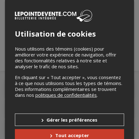
Merci de confirmer que vous n'êtes pas un
robot ci-bas.
Utilisation de cookies
Nous utilisons des témoins (cookies) pour
améliorer votre expérience de navigation, offrir
des fonctionnalités relatives à notre site et
analyser le trafic de nos sites.
En cliquant sur « Tout accepter », vous consentez
à ce que nous utilisions tous les types de témoins.
Des informations complémentaires se trouvent
Détails de l'événement
dans nos
politiques de confidentialités
.
Lieu de l'événement
Gérer les préférences
Contacter l'organisateur
Tout accepter