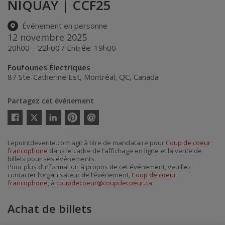
NIQUAY | CCF25
Événement en personne
12 novembre 2025
20h00 – 22h00 / Entrée: 19h00
Foufounes Électriques
87 Ste-Catherine Est
,
Montréal
,
QC
,
Canada
Partagez cet événement
Twitter
Facebook
Linkedin
Pinterest
Envoyer
par
courriel
Lepointdevente.com agit à titre de mandataire pour
Coup de coeur
francophone
dans le cadre de l’affichage en ligne et la vente de
billets pour ses événements.
Pour plus d’information à propos de cet événement, veuillez
contacter l’organisateur de l’événement,
Coup de coeur
francophone
, à
coupdecoeur@coupdecoeur.ca
.
Achat de billets