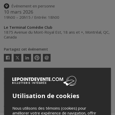
Événement en personne
10 mars 2026
19h00 – 20h15 / Entrée: 18h00
Le Terminal Comédie Club
1875 Avenue du Mont-Royal Est, 18 ans et +
,
Montréal
,
QC
,
Canada
Partagez cet événement
Twitter
Facebook
Linkedin
Pinterest
Envoyer
par
courriel
Lepointdevente.com agit à titre de mandataire pour
Le Terminal
Comédie Club inc.
dans le cadre de l’affichage en ligne et la vente de
billets pour ses événements.
Pour plus d’information à propos de cet événement, veuillez
contacter l’organisateur de l’événement,
Le Terminal Comédie Club
inc.
, à
info@leterminalcomedieclub.com
ou au
+1 438-888-3364
.
Utilisation de cookies
Achat de billets
Nous utilisons des témoins (cookies) pour
améliorer votre expérience de navigation, offrir