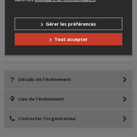
Merci de confirmer que vous n'êtes pas un
robot ci-bas.
Gérer les préférences
Tout accepter
Détails de l'événement
Lieu de l'événement
Contacter l'organisateur