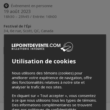
Événement en personne
19 août 2023
18h30 – 23h45 / Entrée: 16h00
Festival de l'Épi
34, 6e rue
,
Scott
,
QC
,
Canada
Partagez cet événement
Twitter
Facebook
Linkedin
Pinterest
Envoyer
Utilisation de cookies
par
courriel
Lepointdevente.com agit à titre de mandataire pour
Festival de l'épi
de Scott
dans le cadre de l’affichage en ligne et la vente de billets
pour ses événements.
Nous utilisons des témoins (cookies) pour
Pour plus d’information à propos de cet événement, veuillez
améliorer votre expérience de navigation, offrir
contacter l’organisateur de l’événement,
Festival de l'épi de Scott
, à
des fonctionnalités relatives à notre site et
info@festivaldelepi.com
.
analyser le trafic de nos sites.
Achat de billets
En cliquant sur « Tout accepter », vous consentez
à ce que nous utilisions tous les types de témoins.
Des informations complémentaires se trouvent
dans nos
politiques de confidentialités
.