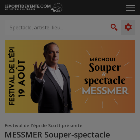
Passer
Cliq
au
pou
contenu
ouvr
Spectacle,
le
artiste,
Recher
men
lieu...
Festival de l'épi de Scott présente
MESSMER Souper-spectacle