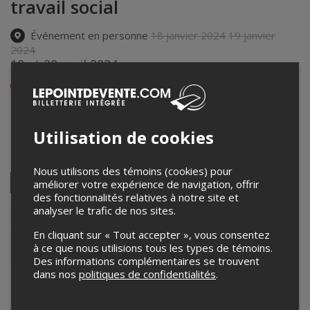
travail social
Événement en personne
18 janvier 2024
19 janvier
2024
19 et 20 avril 2024
Afficher les heures de l'événement
Collège de Maisonneuve (plusieurs salles)
2700 rue Bourbonnière
,
Montréal
,
QC
,
Canada
Utilisation de cookies
Partagez cet événement
Nous utilisons des témoins (cookies) pour
Twitter
améliorer votre expérience de navigation, offrir
des fonctionnalités relatives à notre site et
Facebook
Linkedin
Pinterest
Envoyer
par
analyser le trafic de nos sites.
courriel
Lepointdevente.com agit à titre de mandataire pour États généraux
du travail social dans le cadre de l’affichage en ligne et la vente de
En cliquant sur « Tout accepter », vous consentez
billets pour ses événements.
à ce que nous utilisions tous les types de témoins.
Pour plus d’information à propos de cet événement, veuillez
Des informations complémentaires se trouvent
contacter l’organisateur de l’événement, États généraux du travail
social, à
faconnerletravail.social@gmail.com
.
dans nos
politiques de confidentialités
.
Achat de billets