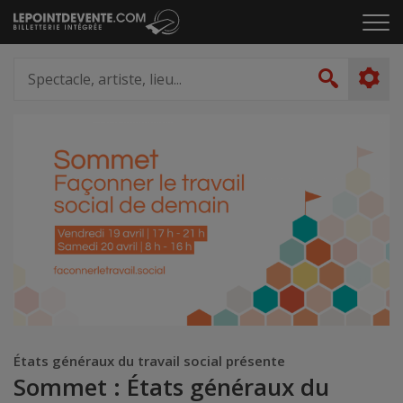
Passer
Cliq
au
pou
contenu
ouvr
Spectacle,
le
artiste,
Recher
men
lieu...
États généraux du travail social présente
Sommet : États généraux du