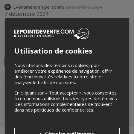
Événement en personne
2 novembre 2024
7 décembre 2024
13h30 – 22h00
Camp de Grandpré (Gymnase)
756 Chemin des Patriotes Sud
,
Otterburn Park
,
QC
,
Canada
Utilisation de cookies
Partagez cet événement
Twitter
Nous utilisons des témoins (cookies) pour
Facebook
Linkedin
Pinterest
Envoyer
améliorer votre expérience de navigation, offrir
par
courriel
des fonctionnalités relatives à notre site et
Lepointdevente.com agit à titre de mandataire pour
Événements
Esports
dans le cadre de l’affichage en ligne et la vente de billets
analyser le trafic de nos sites.
pour ses événements.
Pour plus d’information à propos de cet événement, veuillez
En cliquant sur « Tout accepter », vous consentez
contacter l’organisateur de l’événement,
Événements Esports
, à
à ce que nous utilisions tous les types de témoins.
info@evenementgaming.ca
.
Des informations complémentaires se trouvent
dans nos
politiques de confidentialités
.
Achat de billets
Gérer les préférences