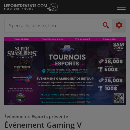
Passer
Cliq
au
pou
contenu
ouvr
Spectacle,
le
artiste,
Recher
men
lieu...
Événements Esports présente
Événement Gaming V