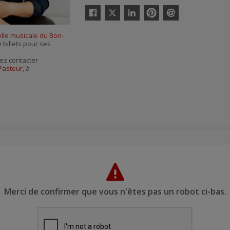
Twitter
Facebook
Linkedin
Pinterest
Envoyer
par
lle musicale du Bon-
courriel
 billets pour ses
ez contacter
Pasteur
, à
Merci de confirmer que vous n'êtes pas un robot ci-bas.