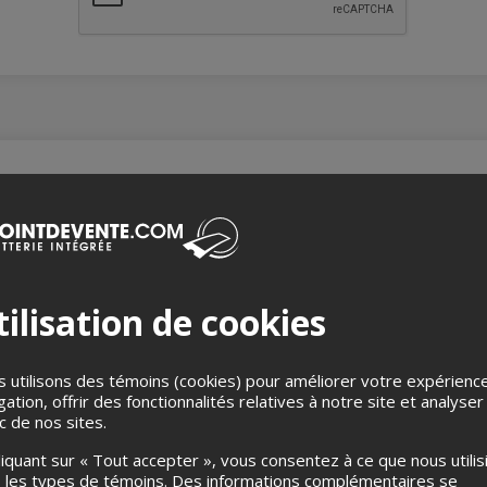
mezzo-soprano
iano
vers de la Cantatrice légendaire Pauline Viardot, figure rayonnan
ilisation de cookies
e programme où se croisent ses propres mazurkas et les mélodie
aminade. Des pages de piano solo, délicatement semées, offrent 
t élégance de salon.
 utilisons des témoins (cookies) pour améliorer votre expérienc
gation, offrir des fonctionnalités relatives à notre site et analyser
ic de nos sites.
liquant sur « Tout accepter », vous consentez à ce que nous utilis
, Solitude, Venise
 les types de témoins. Des informations complémentaires se