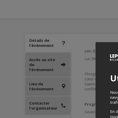
Détails de
l'événement
Julie Boulianne, 
Luc Beauséjour, p
Accès au site
de
l'événement
Plongez dans l’uni
Ut
cœur vibrant de c
Lieu de
Saëns, Fauré et Ch
l'événement
confidence, rêve e
Nous
navi
traf
Contacter
Programme
l'organisateur
En c
Gounod : Sérénade
tous