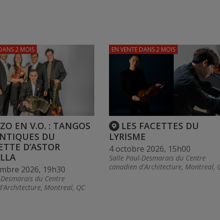
DANS 2 MOIS
EN VENTE
DANS 2 MOIS
ZO EN V.O. : TANGOS
LES FACETTES DU
NTIQUES DU
LYRISME
ETTE D’ASTOR
4 octobre 2026, 15h00
LLA
Salle Paul-Desmarais du Centre
canadien d'Architecture, Montreal, 
embre 2026, 19h30
l-Desmarais du Centre
'Architecture, Montreal, QC