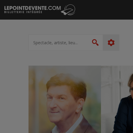
Passer
au
contenu
Spectacle,
artiste,
Rechercher
lieu...