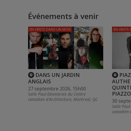
Événements à venir
EN VENTE
DANS UN MOIS
EN VENTE
DANS UN JARDIN
PIAZ
ANGLAIS
AUTHE
QUINT
27 septembre 2026, 15h00
PIAZZO
Salle Paul-Desmarais du Centre
canadien d'Architecture, Montreal, QC
30 sept
Salle Pau
canadien d