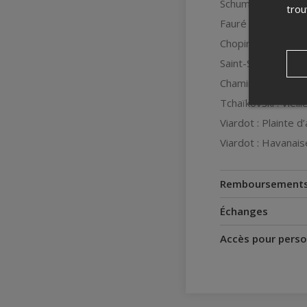
Schumann : Rêver
tro
Fauré : Clair de lu
Chopin : Prélude o
Saint-Saëns : Ext
Chaminade : Ma p
Tchaïkovski : Viei
Viardot : Plainte 
Viardot : Havanais
Remboursement
Échanges
Accès pour perso