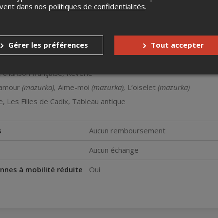
ie
uvent dans nos
politiques de confidentialités
.
ne, Le secret
p. 28 n° 4 en mi mineur
ase, Rêverie
Gérer les préférences
Tout accepter
remière lettre Mots d’amour
lle chanson française, Rêverie
d’amour
(mazurka),
Aime-moi
(mazurka),
L’oiselet
(mazurka)
e, Les Filles de Cadix, Tableau antique
s
Aucun remboursement
Aucun échange
nnes à mobilité réduite
Oui