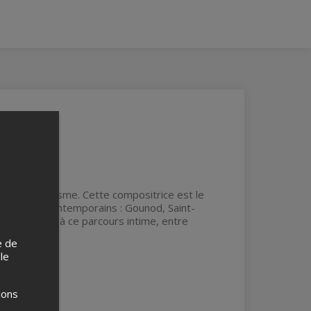
te du romantisme. Cette compositrice est le
s de ses contemporains : Gounod, Saint-
respiration à ce parcours intime, entre
e de
 le
ions