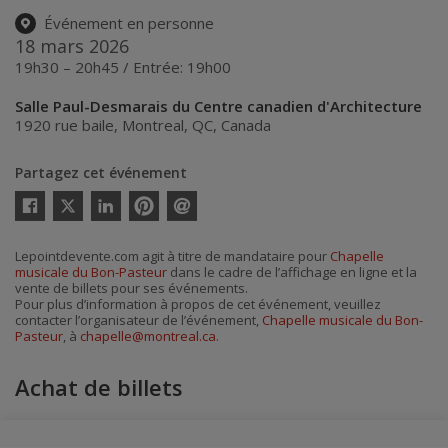
Événement en personne
18 mars 2026
19h30 – 20h45 / Entrée: 19h00
Salle Paul-Desmarais du Centre canadien d'Architecture
1920 rue baile
,
Montreal
,
QC
,
Canada
Partagez cet événement
Twitter
Facebook
Linkedin
Pinterest
Envoyer
par
courriel
Lepointdevente.com agit à titre de mandataire pour
Chapelle
musicale du Bon-Pasteur
dans le cadre de l’affichage en ligne et la
vente de billets pour ses événements.
Pour plus d’information à propos de cet événement, veuillez
contacter l’organisateur de l’événement,
Chapelle musicale du Bon-
Pasteur
, à
chapelle@montreal.ca
.
Achat de billets