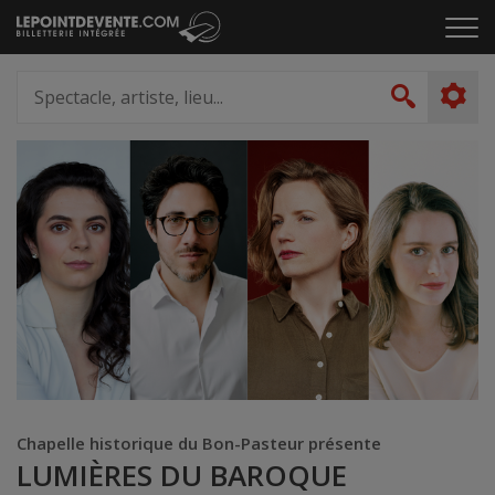
Passer
Cliq
au
pou
contenu
ouvr
Spectacle,
le
artiste,
Recher
men
lieu...
Chapelle historique du Bon-Pasteur présente
LUMIÈRES DU BAROQUE