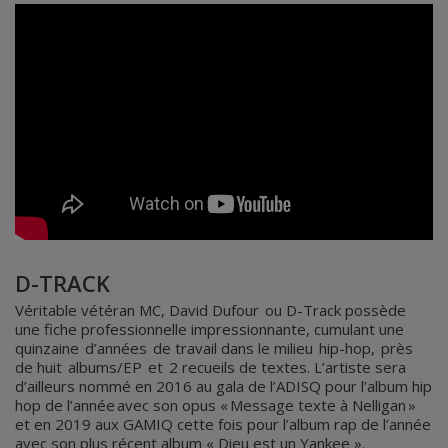
D-TRACK
Véritable vétéran MC, David Dufour ou D-Track possède
une fiche professionnelle impressionnante, cumulant une
quinzaine d’années de travail dans le milieu hip-hop, près
de huit albums/EP et 2 recueils de textes. L’artiste sera
d’ailleurs nommé en 2016 au gala de l’ADISQ pour l’album hip
hop de l’année avec son opus « Message texte à Nelligan »
et en 2019 aux GAMIQ cette fois pour l’album rap de l’année
avec son plus récent album « Dieu est un Yankee ».