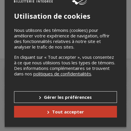
Utilisation de cookies
Merci de confirmer que vous n'êtes pas un
robot ci-bas.
Nous utilisons des témoins (cookies) pour
améliorer votre expérience de navigation, offrir
des fonctionnalités relatives à notre site et
analyser le trafic de nos sites.
En cliquant sur « Tout accepter », vous consentez
à ce que nous utilisions tous les types de témoins.
Des informations complémentaires se trouvent
dans nos
politiques de confidentialités
.
Détails de l'événement
Lieu de l'événement
Gérer les préférences
Tout accepter
Contacter l'organisateur