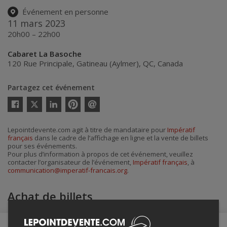
Événement en personne
11 mars 2023
20h00 – 22h00
Cabaret La Basoche
120 Rue Principale
,
Gatineau (Aylmer)
,
QC
,
Canada
Partagez cet événement
Twitter
Facebook
Linkedin
Pinterest
Envoyer
par
courriel
Lepointdevente.com agit à titre de mandataire pour
Impératif
français
dans le cadre de l’affichage en ligne et la vente de billets
pour ses événements.
Pour plus d’information à propos de cet événement, veuillez
contacter l’organisateur de l’événement,
Impératif français
, à
communication@imperatif-francais.org
.
Achat de billets