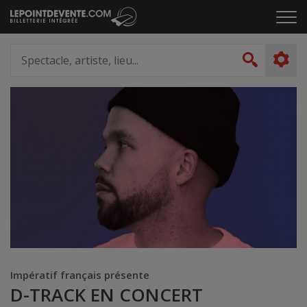
Passer
Cliq
au
pou
contenu
ouvr
Spectacle,
le
artiste,
Recher
men
lieu...
Impératif français présente
D-TRACK EN CONCERT