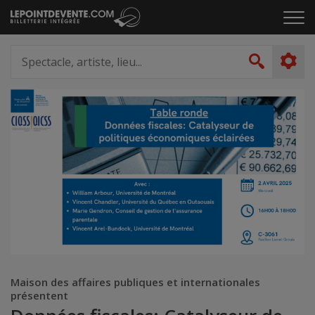
Passer
Cliq
au
pou
contenu
ouvr
Spectacle,
le
artiste,
Recher
men
lieu...
Maison des affaires publiques et internationales
présentent