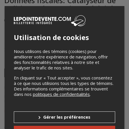
Données fiscales: Catalyseur de
politiques économiques éclairées
Événement en personne
2 avril 2025
16h00 – 18h00 / Entrée: 15h45
Utilisation de cookies
Salle C-3061, Pavillon Lionel-Groulx
3150, rue Jean-Brillant
,
Montréal
,
QC
,
Canada
Nous utilisons des témoins (cookies) pour
améliorer votre expérience de navigation, offrir
des fonctionnalités relatives à notre site et
Partagez cet événement
analyser le trafic de nos sites.
Twitter
En cliquant sur « Tout accepter », vous consentez
Facebook
Linkedin
Pinterest
Envoyer
à ce que nous utilisions tous les types de témoins.
par
courriel
Lepointdevente.com agit à titre de mandataire pour
Maison des
Des informations complémentaires se trouvent
affaires publiques et internationales
dans le cadre de l’affichage en
dans nos
politiques de confidentialités
.
ligne et la vente de billets pour ses événements.
Pour plus d’information à propos de cet événement, veuillez
contacter l’organisateur de l’événement,
Maison des affaires
publiques et internationales
, à
maison-api@fas.umontreal.ca
.
Gérer les préférences
Achat de billets